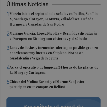
Últimas Noticias
1
Murcia inicia el repintado de señales en Patiño, San Pío
X, Santiago el Mayor, La Murta, Valladolises, Cañada
Hermosa y Cañadas de San Pedro
2
Mariano García, López Nicolás y Bermúdez disputarán
el Europeo en Birmingham el viernes y el sábado
3
Lunes de lluvias y tormentas: alerta por posible granizo
con vientos muy fuertes en Altiplano, Noroeste,
Guadalentín y Vega del Segura
4
Así es el operativo de limpieza 24 horas de las playas de
La Manga y Cartagena
5
Chicas del Molina Basket y el Marme San Javier
participan en un campus en Belfast
Suscríbete al canal de