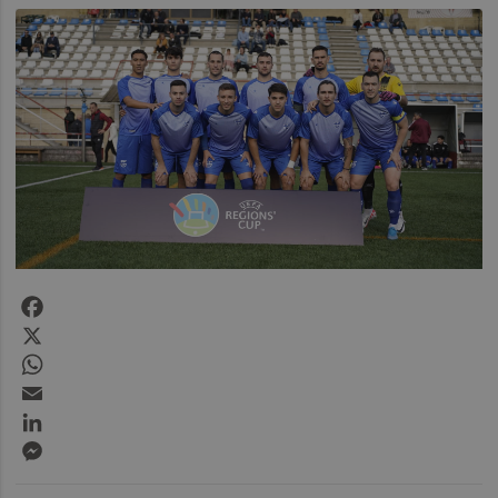
Facebook
X
WhatsApp
Email
LinkedIn
Messenger