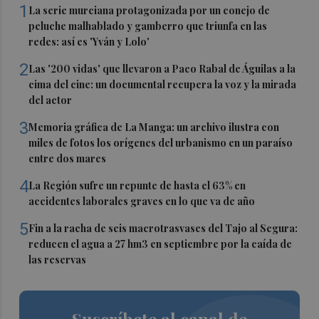
1
La serie murciana protagonizada por un conejo de
peluche malhablado y gamberro que triunfa en las
redes: así es 'Yván y Lolo'
2
Las '200 vidas' que llevaron a Paco Rabal de Águilas a la
cima del cine: un documental recupera la voz y la mirada
del actor
3
Memoria gráfica de La Manga: un archivo ilustra con
miles de fotos los orígenes del urbanismo en un paraíso
entre dos mares
4
La Región sufre un repunte de hasta el 63% en
accidentes laborales graves en lo que va de año
5
Fin a la racha de seis macrotrasvases del Tajo al Segura:
reducen el agua a 27 hm3 en septiembre por la caída de
las reservas