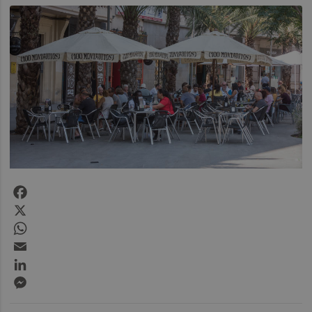
Facebook
X
WhatsApp
Email
LinkedIn
Messenger