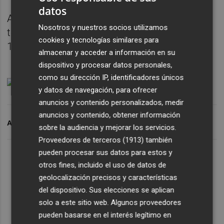
datos
Además, hasta la fecha se han realizado un
Nosotros y nuestros socios utilizamos
total de 1.181.064 pruebas PCR/antígeno y
cookies y tecnologías similares para
112.524 de Anticuerpos.
almacenar y acceder a información en su
dispositivo y procesar datos personales,
como su dirección IP, identificadores únicos
y datos de navegación, para ofrecer
anuncios y contenido personalizados, medir
anuncios y contenido, obtener información
ARCHIVADO EN
BALANCE COVID
sobre la audiencia y mejorar los servicios.
Proveedores de terceros (1913)
también
pueden procesar sus datos para estos y
otros fines, incluido el uso de datos de
geolocalización precisos y características
del dispositivo. Sus elecciones se aplican
solo a este sitio web. Algunos proveedores
pueden basarse en el interés legítimo en