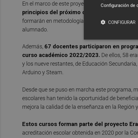
En el marco de este proyecto
, otros 40 docent
Configuración de 
principios del próximo curso escolar 2023
formarán en metodología Aicle, y otros seis part
CONFIGURAR
alumnado.
Además,
67 docentes participaron en progr
curso académico 2022/2023.
De ellos, 58 er
y los nueve restantes, de Educación Secundaria, 
Arduino y Steam.
Desde que se puso en marcha este programa, má
escolares han tenido la oportunidad de benefici
mejora la calidad de la enseñanza en la Región
Estos cursos forman parte del proyecto Er
acreditación escolar obtenida en 2020 por la Co