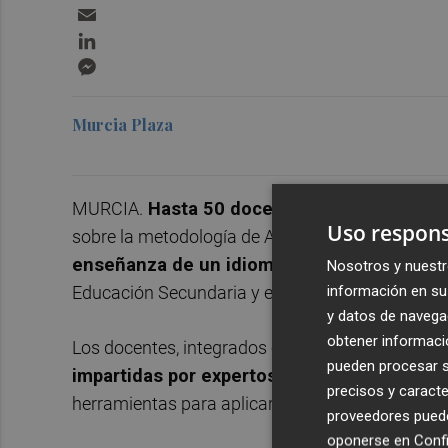
Email
LinkedIn
Messenger
Murcia Plaza
MURCIA.
Hasta 50 docentes de la Región de
Uso respons
sobre la metodología de Aprendizaje Integrado d
enseñanza de un idioma a través de otras 
Nosotros y nuestr
información en su 
Educación Secundaria y están adscritos a 36 cen
y datos de navega
obtener informació
Los docentes, integrados en dos grupos,
han asi
pueden procesar su
impartidas por expertos en la materia
. El o
precisos y caracte
herramientas para aplicar en su enseñanza diari
proveedores pueden
oponerse en
Confi