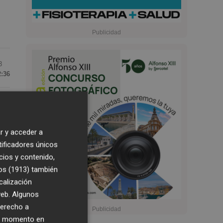
3
2:36
r y acceder a
tificadores únicos
cios y contenido,
os (1913)
también
calización
 y
 web. Algunos
derecho a
ier momento en