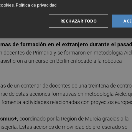
es podrán participar de estas acciones formativas a
cookies
.
Política de privacidad
/2024.
En concreto, 34 maestros de Educación Primaria se
iciparán en cursos centrados en la inclusión y diversidad d
RECHAZAR TODO
ACE
amas de formación en el extranjero durante el pasa
an docentes de Primaria y se formaron en metodología Aicl
asistieron a un curso en Berlín enfocado a la robótica
s de un centenar de docentes de una treintena de centro
arse de estas acciones formativas en metodología Aicle, q
 y fomenta actividades relacionadas con proyectos europe
asmus+,
coordinado por la Región de Murcia gracias a la
nsejería. Estas acciones de movilidad de profesorado se