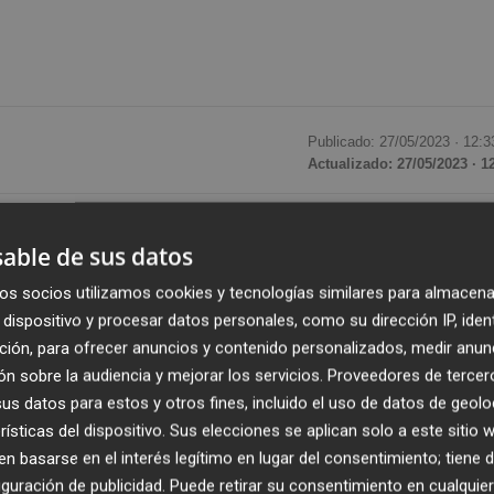
Publicado: 27/05/2023 ·
12:3
Actualizado: 27/05/2023 · 1
 Murcia han acudido a Irlanda
para recibir lecciones
able de sus datos
e Contenidos y Lenguas Extranjeras (Aicle), para la
asignaturas
. Todos los participantes son profesores de
os socios utilizamos cookies y tecnologías similares para almacena
dispositivo y procesar datos personales, como su dirección IP, iden
tros educativos de la Región.
ción, para ofrecer anuncios y contenido personalizados, medir anun
n sobre la audiencia y mejorar los servicios.
Proveedores de tercer
stido a talleres prácticos y sesiones teóricas
s datos para estos y otros fines, incluido el uso de datos de geolo
bjetivo es que los profesores adquieran nuevas habilidades
rísticas del dispositivo. Sus elecciones se aplican solo a este sitio
a.
 basarse en el interés legítimo en lugar del consentimiento; tiene 
guración de publicidad
. Puede retirar su consentimiento en cualqu