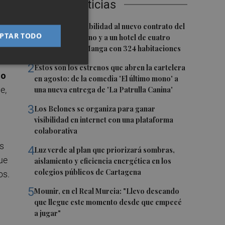
Últimas Noticias
1
San Javier da viabilidad al nuevo contrato del
el
PTAR TODO
transporte urbano y a un hotel de cuatro
estrellas en La Manga con 324 habitaciones
2
Estos son los estrenos que abren la cartelera
do
en agosto: de la comedia 'El último mono' a
e,
una nueva entrega de 'La Patrulla Canina'
3
Los Belones se organiza para ganar
visibilidad en internet con una plataforma
colaborativa
s
4
Luz verde al plan que priorizará sombras,
ue
aislamiento y eficiencia energética en los
colegios públicos de Cartagena
os.
5
Mounir, en el Real Murcia: "Llevo deseando
que llegue este momento desde que empecé
a jugar"