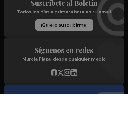
Suscríbete al Boletín
Todos los días a primera hora en tu email
¡Quiero suscribirme!
Síguenos en redes
Murcia Plaza, desde cualquier medio
Quienes Somos
Conoce al grupo editorial
Conócenos