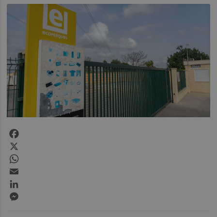
Facebook
X
WhatsApp
Email
LinkedIn
Messenger