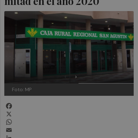
mitad en el año 2020
Foto: MP
Facebook
X
WhatsApp
Email
LinkedIn