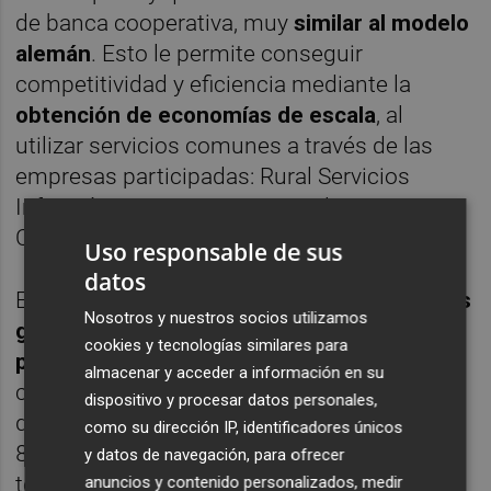
de banca cooperativa, muy
similar al modelo
alemán
. Esto le permite conseguir
competitividad y eficiencia mediante la
obtención de economías de escala
, al
utilizar servicios comunes a través de las
empresas participadas: Rural Servicios
Informáticos, Seguros RGA y el Banco
Cooperativo Español.
Uso responsable de sus
datos
El grupo Caja Rural
es uno de los principales
Nosotros y nuestros socios utilizamos
grupos financieros que operan en nuestro
cookies y tecnologías similares para
país
, gestionando unos activos totales
almacenar y acceder a información en su
cercanos a los 63.000 millones de euros y
dispositivo y procesar datos personales,
dispone de unas 2.400 oficinas y más de
como su dirección IP, identificadores únicos
8.000 empleados repartidos por todo el
y datos de navegación, para ofrecer
territorio nacional.
anuncios y contenido personalizados, medir