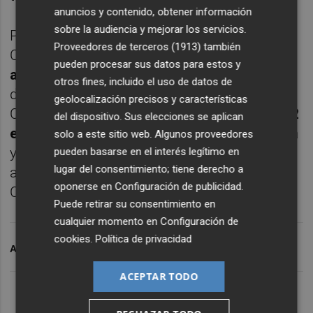
anuncios y contenido, obtener información
sobre la audiencia y mejorar los servicios.
Por su parte, la Unión Nacional de
Proveedores de terceros (1913)
también
Cooperativas de Crédito (
UNACC
) es la
pueden procesar sus datos para estos y
asociación más representativa del sector
otros fines, incluido el uso de datos de
de las cooperativas de crédito en España.
geolocalización precisos y características
Constituida en 1970, está compuesta por
42
del dispositivo. Sus elecciones se aplican
entidades
, tiene personalidad jurídica propia
solo a este sitio web. Algunos proveedores
y su estructura y funcionamiento se ajustan
pueden basarse en el interés legítimo en
lugar del consentimiento; tiene derecho a
a los principios formulados por la Alianza
oponerse en
Configuración de publicidad
.
Cooperativa Internacional.
Puede retirar su consentimiento en
cualquier momento en
Configuración de
cookies
.
Política de privacidad
ARCHIVADO EN
CRÉDITO
FUENTE ÁLAMO
ACEPTAR TODO