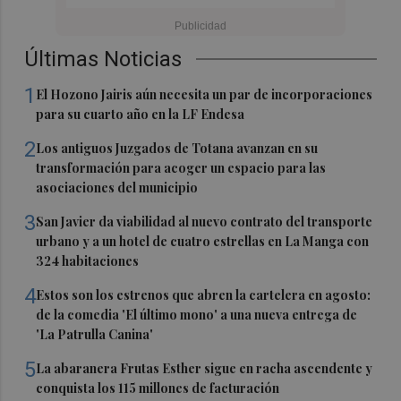
Últimas Noticias
1
El Hozono Jairis aún necesita un par de incorporaciones
para su cuarto año en la LF Endesa
2
Los antiguos Juzgados de Totana avanzan en su
transformación para acoger un espacio para las
asociaciones del municipio
3
San Javier da viabilidad al nuevo contrato del transporte
urbano y a un hotel de cuatro estrellas en La Manga con
324 habitaciones
4
Estos son los estrenos que abren la cartelera en agosto:
de la comedia 'El último mono' a una nueva entrega de
'La Patrulla Canina'
5
La abaranera Frutas Esther sigue en racha ascendente y
conquista los 115 millones de facturación