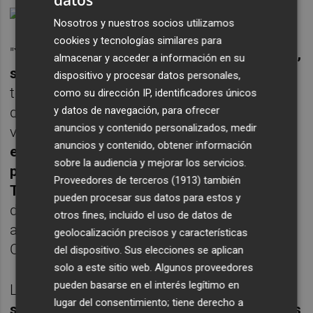
Nosotros y nuestros socios utilizamos
cookies y tecnologías similares para
"Ya tenemos
problemas, con ruido excesivo,
almacenar y acceder a información en su
suciedad, dificultades de movilidad,
porque
dispositivo y procesar datos personales,
tenemos que sortear las terrazas, y
como su dirección IP, identificadores únicos
y datos de navegación, para ofrecer
dificultades de acceso con vehículos a las
anuncios y contenido personalizados, medir
viviendas y garajes. S
i aumenta más la
anuncios y contenido, obtener información
extensión, mayores proporciones tendrá el
sobre la audiencia y mejorar los servicios.
problema
. Nos convertiremos en
Parque
Proveedores de terceros (1913)
también
Temático
y no tendremos establecimientos
pueden procesar sus datos para estos y
de proximidad para abastecernos",
otros fines, incluido el uso de datos de
argumentan desde la Asociación Sin Ruido
geolocalización precisos y características
Cartagena (SIR).
del dispositivo. Sus elecciones se aplican
solo a este sitio web. Algunos proveedores
pueden basarse en el interés legítimo en
Los hosteleros reclaman
más atención
lugar del consentimiento; tiene derecho a
sobre las calles que sí están peatonalizadas