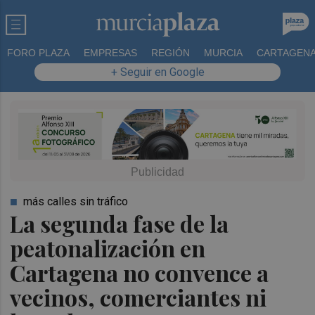
FORO PLAZA
EMPRESAS
REGIÓN
MURCIA
CARTAGEN
+ Seguir en Google
más calles sin tráfico
La segunda fase de la
peatonalización en
Cartagena no convence a
vecinos, comerciantes ni