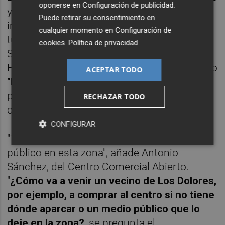
oponerse en
Configuración de publicidad
.
y que en estos momentos carecen del
Puede retirar su consentimiento en
impulso necesario para convertirse en
cualquier momento en
Configuración de
turísticas como la calle San Fernando o
cookies
.
Política de privacidad
Sagasta, entre otras. El presidente de
Hostecar, Juan José López, cree que primero
ACEPTAR TODO
"hay que potenciar y llenar estas calles"
para poder plantearse más tarde qué otras
RECHAZAR TODO
calles pueden ser peatonalizadas.
CONFIGURAR
"Tenemos un grave problema de transporte
público en esta zona", añade Antonio
Sánchez, del Centro Comercial Abierto.
"
¿Cómo va a venir un vecino de Los Dolores,
por ejemplo, a comprar al centro si no tiene
dónde aparcar o un medio público que lo
deje en la zona?
, se pregunta el