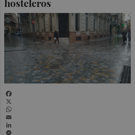
hosteleros
Facebook
X
WhatsApp
Email
LinkedIn
Messenger