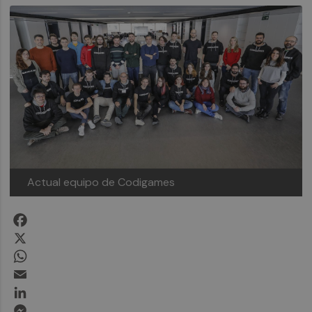
Actual equipo de Codigames
Facebook
X
WhatsApp
Email
LinkedIn
Messenger