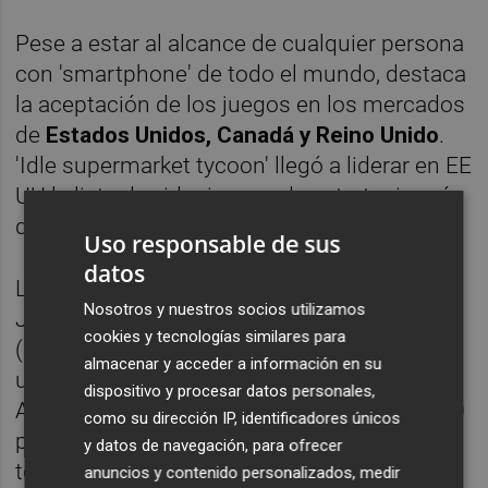
Pese a estar al alcance de cualquier persona
con 'smartphone' de todo el mundo, destaca
la aceptación de los juegos en los mercados
de
Estados Unidos, Canadá y Reino Unido
.
'Idle supermarket tycoon' llegó a liderar en EE
UU la lista de videojuegos de estrategia más
descargados.
Uso responsable de sus
datos
La start-up se fundó en 2013 por Francisco
Nosotros y nuestros socios utilizamos
José Martínez (CEO) y Zacarías Gómez
cookies y tecnologías similares para
('product manager' y 'game designer') como
almacenar y acceder a información en su
una pequeña desarrolladora de videojuegos.
dispositivo y procesar datos personales,
Ahora cuenta con una plantilla de más de 30
como su dirección IP, identificadores únicos
personas, con trabajadores procedentes de
y datos de navegación, para ofrecer
toda España, y sus oficinas están situadas
anuncios y contenido personalizados, medir