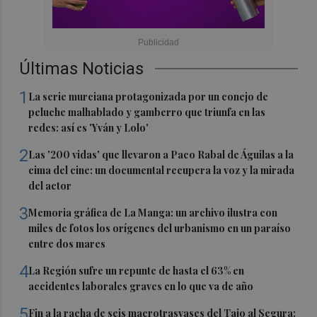
Últimas Noticias
1
La serie murciana protagonizada por un conejo de
peluche malhablado y gamberro que triunfa en las
redes: así es 'Yván y Lolo'
2
Las '200 vidas' que llevaron a Paco Rabal de Águilas a la
cima del cine: un documental recupera la voz y la mirada
del actor
3
Memoria gráfica de La Manga: un archivo ilustra con
miles de fotos los orígenes del urbanismo en un paraíso
entre dos mares
4
La Región sufre un repunte de hasta el 63% en
accidentes laborales graves en lo que va de año
5
Fin a la racha de seis macrotrasvases del Tajo al Segura: