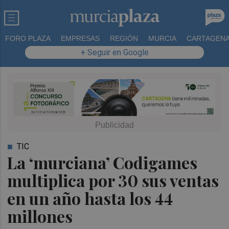
FORO PLAZA
EMPRESAS
REGIÓN
MURCIA
CARTAGEN
+ Seguir en Google
TIC
La ‘murciana’ Codigames
multiplica por 30 sus ventas
en un año hasta los 44
millones