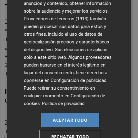
en la Marina de Empresas de Valencia.
anuncios y contenido, obtener información
sobre la audiencia y mejorar los servicios.
Proveedores de terceros (1913)
también
Desde 2013, Codigames recibe el apoyo de
pueden procesar sus datos para estos y
este hub de emprendimiento valenciano
otros fines, incluido el uso de datos de
impulsado por el presidente de Mercadona,
geolocalización precisos y características
Juan Roig
; primero por parte de la
del dispositivo. Sus elecciones se aplican
aceleradora Lanzadera, tras formar parte de
solo a este sitio web. Algunos proveedores
su primera edición, y después con la
pueden basarse en el interés legítimo en
inversión de Angels.
lugar del consentimiento; tiene derecho a
oponerse en
Configuración de publicidad
.
Puede retirar su consentimiento en
Los fundadores recompraron la
cualquier momento en
Configuración de
empresa
cookies
.
Política de privacidad
Los fundadores recompraron en agosto de
ACEPTAR TODO
2019 la mayoría de la empresa a sus socios
inversores, Caixa Capital Risc, Faraday
RECHAZAR TODO