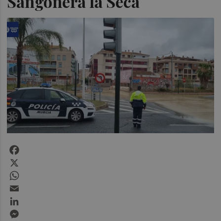
Sangonera la Seca
Facebook
X
WhatsApp
Email
LinkedIn
Messenger