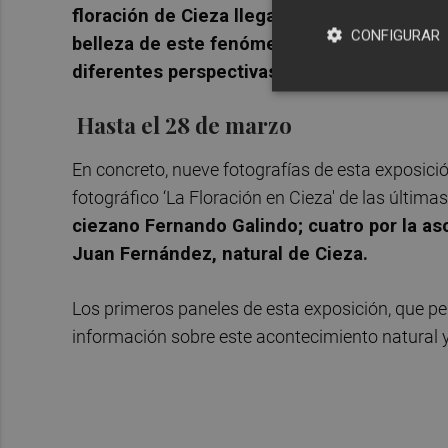
floración de Cieza llega al paso de Alfonso
CONFIGURAR
belleza de este fenómeno natural único, pr
diferentes perspectivas".
Hasta el 28 de marzo
En concreto, nueve fotografías de esta exposici
fotográfico ‘La Floración en Cieza' de las últimas
ciezano Fernando Galindo; cuatro por la as
Juan Fernández, natural de Cieza.
Los primeros paneles de esta exposición, que p
información sobre este acontecimiento natural y 