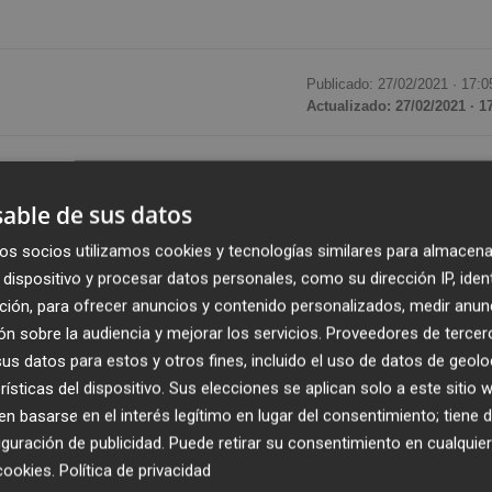
Publicado: 27/02/2021 ·
17:0
Actualizado: 27/02/2021 · 1
olores llegarán a los campos de la Región. Pero ha habido
 exposición fotográfica ‘Floración de Cieza',
able de sus datos
 ya se ha instalado en la avenida Alfonso X el
os socios utilizamos cookies y tecnologías similares para almacena
dispositivo y procesar datos personales, como su dirección IP, iden
ción, para ofrecer anuncios y contenido personalizados, medir anun
monio de Murcia, Jesús Pacheco; el alcalde de Cieza, Pasc
n sobre la audiencia y mejorar los servicios.
Proveedores de tercer
ón Villa, y el edil de Turismo de Cieza, Antonio Moya, la
s datos para estos y otros fines, incluido el uso de datos de geolo
rísticas del dispositivo. Sus elecciones se aplican solo a este sitio
 basarse en el interés legítimo en lugar del consentimiento; tiene 
guración de publicidad
. Puede retirar su consentimiento en cualqu
 cultura, acogiendo numerosas exposiciones al aire libre 
cookies
.
Política de privacidad
 presentamos", destacó Pacheco, quien añadió que "
la