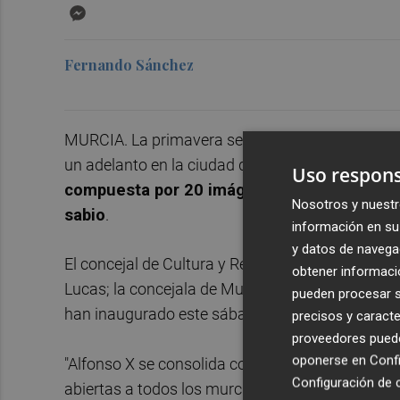
Messenger
Fernando Sánchez
MURCIA. La primavera se acerca y con ella los c
un adelanto en la ciudad de Murcia. Y
es que la
Uso respons
compuesta por 20 imágenes de gran formato,
Nosotros y nuestr
sabio
.
información en su 
y datos de navega
El concejal de Cultura y Recuperación del Patri
obtener informació
Lucas; la concejala de Museos de Cieza, Concepci
pueden procesar su
han inaugurado este sábado.
precisos y caracte
proveedores pueden
oponerse en
Confi
"Alfonso X se consolida como un espacio para la
Configuración de 
abiertas a todos los murcianos como la que hoy