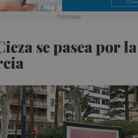
Cieza se pasea por l
rcia