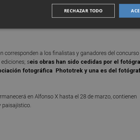
 X El Sabio con una exposición que nos muestra la
RECHAZAR TODO
ACE
eámbulo de la primavera murciana, a través de
ón corresponden a los finalistas y ganadores del concurso
 ediciones; s
eis obras han sido cedidas por el fotógr
ociación fotográfica Phototrek y una es del fotógra
ermanecerá en Alfonso X hasta el 28 de marzo, contienen
paisajístico.