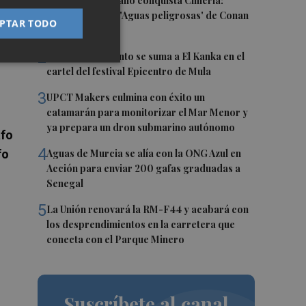
1
El talento murciano conquista Cimeria:
Dagnino ilustra 'Aguas peligrosas' de Conan
PTAR TODO
el Bárbaro
2
María Escarmiento se suma a El Kanka en el
cartel del festival Epicentro de Mula
3
UPCT Makers culmina con éxito un
catamarán para monitorizar el Mar Menor y
ya prepara un dron submarino autónomo
afo
4
fo
Aguas de Murcia se alía con la ONG Azul en
Acción para enviar 200 gafas graduadas a
Senegal
5
La Unión renovará la RM-F44 y acabará con
los desprendimientos en la carretera que
conecta con el Parque Minero
Suscríbete al canal