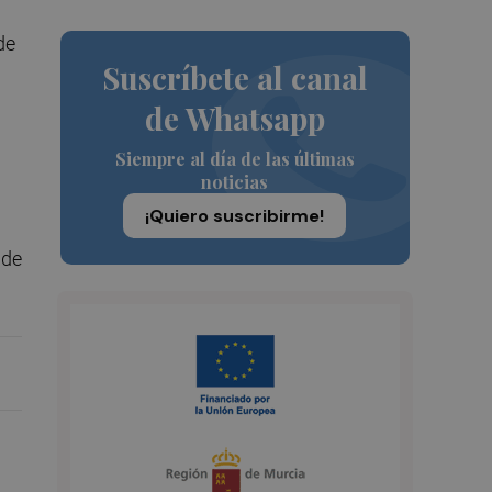
de
Suscríbete al canal
de Whatsapp
Siempre al día de las últimas
noticias
¡Quiero suscribirme!
 de