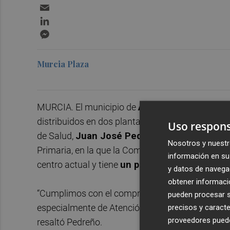
Email
LinkedIn
Messenger
Murcia Plaza
MURCIA. El municipio de
Abanilla
contará con 
distribuidos en dos plantas, que dará asistenci
Uso respons
de Salud,
Juan José Pedreño
, visitó el lugar
Nosotros y nuestr
Primaria, en la que la Comunidad va a invertir
5.
información en su 
centro actual y tiene
un plazo de ejecución d
y datos de navega
obtener informació
“Cumplimos con el compromiso del Gobierno regi
pueden procesar su
especialmente de Atención Primaria, y continuar 
precisos y caracte
proveedores pueden
resaltó Pedreño.