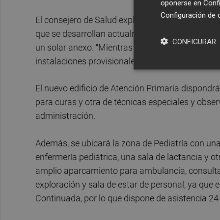
oponerse en
Confi
Configuración de 
El consejero de Salud explicó que el nuevo centr
que se desarrollan actualmente los trabajos de 
CONFIGURAR
un solar anexo. “Mientras dura la construcción d
instalaciones provisionales que cuentan con tod
El nuevo edificio de Atención Primaria dispondr
para curas y otra de técnicas especiales y obser
administración.
Además, se ubicará la zona de Pediatría con una 
enfermería pediátrica, una sala de lactancia y o
amplio aparcamiento para ambulancia, consultas
exploración y sala de estar de personal, ya que 
Continuada, por lo que dispone de asistencia 24