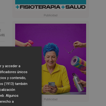
2
5:01
s
ro
r y acceder a
tificadores únicos
cios y contenido,
os (1913)
también
calización
 web. Algunos
derecho a