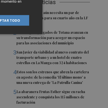
Últimas Noticias
ier momento en
1
El Hozono Jairis aún necesita un par de
e
incorporaciones para su cuarto año en la LF
PTAR TODO
Endesa
2
Los antiguos Juzgados de Totana avanzan en
su transformación para acoger un espacio
para las asociaciones del municipio
3
San Javier da viabilidad al nuevo contrato del
transporte urbano y a un hotel de cuatro
estrellas en La Manga con 324 habitaciones
4
Estos son los estrenos que abren la cartelera
n
en agosto: de la comedia 'El último mono' a
una nueva entrega de 'La Patrulla Canina'
5
La abaranera Frutas Esther sigue en racha
ascendente y conquista los 115 millones de
facturación