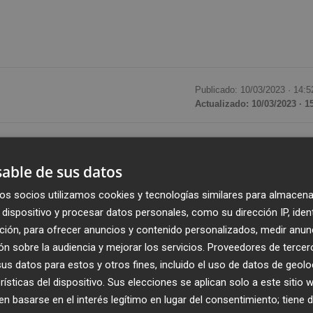
Publicado: 10/03/2023 ·
14:5
Actualizado: 10/03/2023 · 1
un
n
uevo centro de salud de 2.767 metros cuadrado
a a más de
6.000 vecinos
con tarjeta sanitaria. El conseje
able de sus datos
 donde se ubicará esta nueva infraestructura de Atención
os socios utilizamos cookies y tecnologías similares para almacena
288.000 euros
. El presupuesto incluye la demolición del
dispositivo y procesar datos personales, como su dirección IP, iden
e 15 meses
.
ción, para ofrecer anuncios y contenido personalizados, medir anun
n sobre la audiencia y mejorar los servicios.
Proveedores de tercer
onal de seguir mejorando las infraestructuras,
s datos para estos y otros fines, incluido el uso de datos de geolo
potenciando la asistencia sanitaria pública de calidad”,
rísticas del dispositivo. Sus elecciones se aplican solo a este sitio
 basarse en el interés legítimo en lugar del consentimiento; tiene 