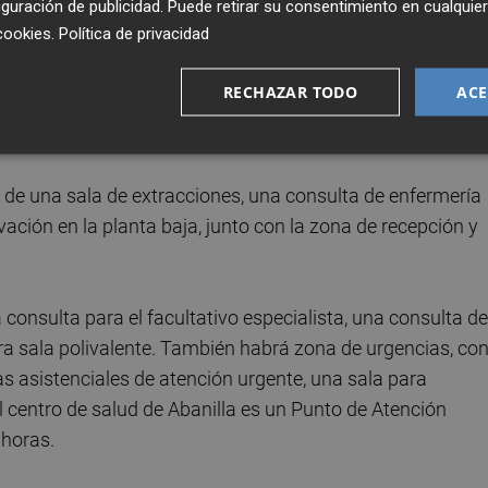
guración de publicidad
. Puede retirar su consentimiento en cualqu
cookies
.
Política de privacidad
o se asentará donde se encuentra el actual, espacio en el
demolición, pero ampliándolo gracias a la incorporación d
RECHAZAR TODO
ACE
el nuevo centro, la asistencia se presta en unas
as las medidas de confort y calidad”, adelantó Pedreño.
á de una sala de extracciones, una consulta de enfermería
vación en la planta baja, junto con la zona de recepción y
consulta para el facultativo especialista, una consulta de
tra sala polivalente. También habrá zona de urgencias, co
 asistenciales de atención urgente, una sala para
el centro de salud de Abanilla es un Punto de Atención
 horas.