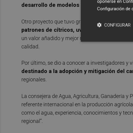
oponerse en
Confi
desarrollo de modelos sostenibles de produ
Configuración de 
Otro proyecto que tuvo gran aceptación fue el
‘G
CONFIGURAR
patrones de cítricos, uva de mesa y uva de v
un valor añadido y mejor rendimiento para el pro
calidad.
Por último, se dio a conocer a investigadores y v
destinado a la adopción y mitigación del c
regionales.
La consejera de Agua, Agricultura, Ganadería y 
referente internacional en la producción agrícola 
como el agua, experiencia, conocimientos y tecn
regional”.