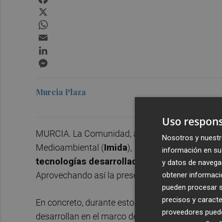
X
WhatsApp
Email
LinkedIn
Messenger
Murcia Plaza
Uso respons
MURCIA. La Comunidad, a través del Instituto Mu
Nosotros y nuestr
Medioambiental (
Imida
),
expuso en la feria Fr
información en su 
tecnologías desarrolladas
para impulsar una
y datos de navega
Aprovechando así la presencia en este foro al 
obtener informació
pueden procesar su
precisos y caracte
En concreto, durante estos tres días los equipo
proveedores pueden
desarrollan en el marco de las líneas estratégic