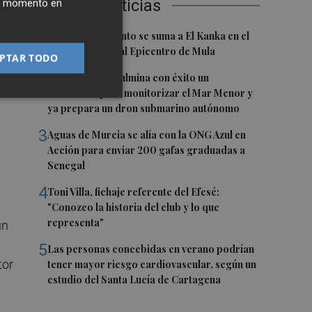
Últimas Noticias
ier momento en
1
María Escarmiento se suma a El Kanka en el
y
cartel del festival Epicentro de Mula
PTAR TODO
2
UPCT Makers culmina con éxito un
catamarán para monitorizar el Mar Menor y
ya prepara un dron submarino autónomo
3
Aguas de Murcia se alía con la ONG Azul en
Acción para enviar 200 gafas graduadas a
Senegal
4
Toni Villa, fichaje referente del Efesé:
"Conozco la historia del club y lo que
representa"
un
5
Las personas concebidas en verano podrían
tor
tener mayor riesgo cardiovascular, según un
estudio del Santa Lucía de Cartagena