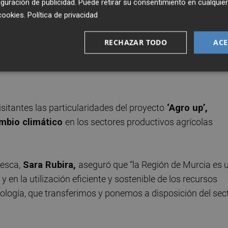
guración de publicidad
. Puede retirar su consentimiento en cualqu
cción agrícola, ganadera y acuícola.
cookies
.
Política de privacidad
en Green’, para la obtención de nuevas variedades 
RECHAZAR TODO
ACE
inificación,
cultivos hortícolas y frutales para conseguir
ductor, una mayor resistencia a las plagas y mejorar la
isitantes las particularidades del proyecto
‘Agro up’,
ambio climático
en los sectores productivos agrícolas
Pesca,
Sara Rubira,
aseguró que “la Región de Murcia es 
y en la utilización eficiente y sostenible de los recursos
ología, que transferimos y ponemos a disposición del sec