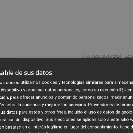
Publicado: 10/10/2024 ·
12:3
Actualizado: 16/10/2024 · 1
able de sus datos
rciano de Investigación y Desarrollo Agrario y
os socios utilizamos cookies y tecnologías similares para almacena
uit Attraction los últimos avances y nuevas
dispositivo y procesar datos personales, como su dirección IP, iden
agricultura
más competitiva, eficiente y sostenible.
ción, para ofrecer anuncios y contenido personalizados, medir anun
que acuden más de 2.100 empresas de 56 países.
n sobre la audiencia y mejorar los servicios.
Proveedores de tercer
s datos para estos y otros fines, incluido el uso de datos de geolo
rísticas del dispositivo. Sus elecciones se aplican solo a este sitio
s de investigadores del Imida han presentado proyectos q
 basarse en el interés legítimo en lugar del consentimiento; tiene 
as de los fondos Feder como el ‘
Global Growth’, sobre el