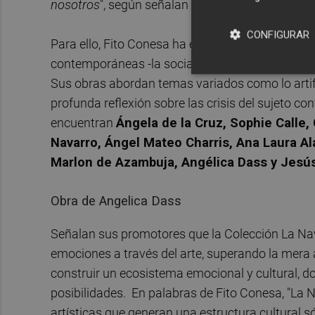
nosotros
", según señalan desde la Colección La 
CONFIGURAR
Para ello, Fito Conesa ha establecido un recorrido
contemporáneas -la social, la humana y la natural
Sus obras abordan temas variados como lo artific
profunda reflexión sobre las crisis del sujeto c
encuentran
Ángela de la Cruz, Sophie Calle, 
Navarro, Ángel Mateo Charris, Ana Laura Al
Marlon de Azambuja, Angélica Dass y Jesús
Obra de Angelica Dass
Señalan sus promotores que la Colección La Nava
emociones a través del arte, superando la mera a
construir un ecosistema emocional y cultural, d
posibilidades. En palabras de Fito Conesa, "La 
artísticas que generan una estructura cultural s