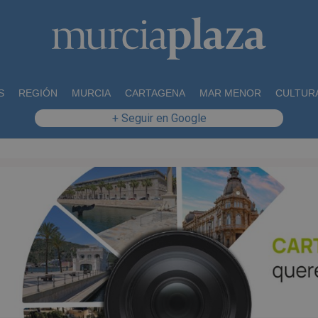
S
REGIÓN
MURCIA
CARTAGENA
MAR MENOR
CULTUR
+ Seguir en Google