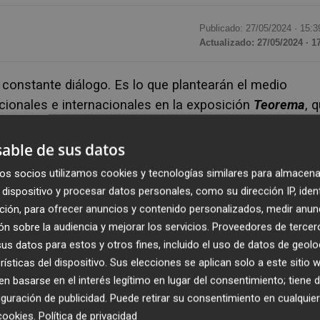
Publicado: 27/05/2024 ·
15:3
Actualizado: 27/05/2024 · 1
constante diálogo. Es lo que plantearán el medio
cionales e internacionales en la exposición
Teorema
, 
e Murcia
(Mubam)
este jueves
30 de mayo, a las 19.0
ección La Naval
, un proyecto que nació en 1995 de la
able de sus datos
n Lejarraga
-vizcaíno con residencia en Cartagena- y d
os socios utilizamos cookies y tecnologías similares para almacena
la intención de promover el arte y buscar la reflexión.
dispositivo y procesar datos personales, como su dirección IP, iden
 como es
Fito Conesa
, se ha encargado de comisariar
ción, para ofrecer anuncios y contenido personalizados, medir anun
9 de septiembre.
n sobre la audiencia y mejorar los servicios.
Proveedores de tercer
s datos para estos y otros fines, incluido el uso de datos de geolo
rísticas del dispositivo. Sus elecciones se aplican solo a este sitio
exposición dialoguen con el espacio del Mubam e
 basarse en el interés legítimo en lugar del consentimiento; tiene 
ontáneas en la mente del espectador". "Esta interacción
guración de publicidad
. Puede retirar su consentimiento en cualqu
un todo mayor, despojándose del
yo
para formar parte del
cookies
.
Política de privacidad