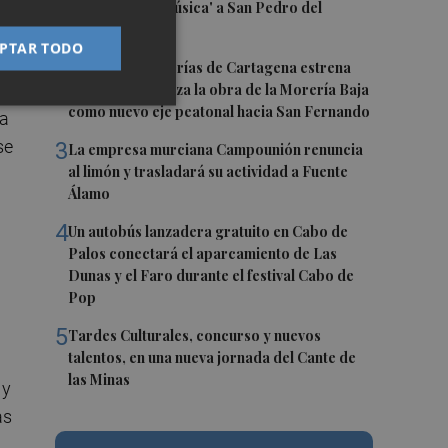
ponen 'Sal de Música' a San Pedro del
Pinatar
PTAR TODO
2
La calle Cantarerías de Cartagena estrena
.
pavimento: avanza la obra de la Morería Baja
como nuevo eje peatonal hacia San Fernando
na
se
3
La empresa murciana Campounión renuncia
al limón y trasladará su actividad a Fuente
Álamo
4
Un autobús lanzadera gratuito en Cabo de
Palos conectará el aparcamiento de Las
Dunas y el Faro durante el festival Cabo de
Pop
5
Tardes Culturales, concurso y nuevos
talentos, en una nueva jornada del Cante de
las Minas
 y
as