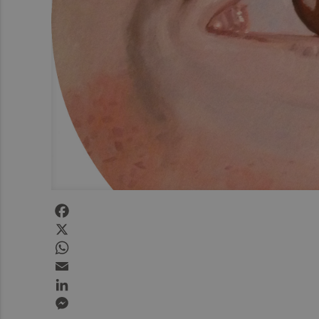
Facebook
X
WhatsApp
Email
LinkedIn
Messenger