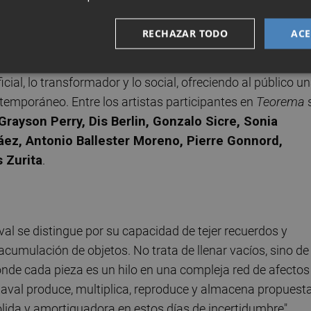
Naval.
RECHAZAR TODO
ACE
 sensorial y reflexivo, que abarca las diferentes crisis
- a través de las creaciones de artistas de gran prestigio
ial, lo transformador y lo social, ofreciendo al público u
ontemporáneo. Entre los artistas participantes en
Teorema
Grayson Perry, Dis Berlin, Gonzalo Sicre, Sonia
áez, Antonio Ballester Moreno, Pierre Gonnord,
 Zurita
.
l se distingue por su capacidad de tejer recuerdos y
cumulación de objetos. No trata de llenar vacíos, sino de
onde cada pieza es un hilo en una compleja red de afectos
Naval produce, multiplica, reproduce y almacena propuest
ólida y amortiguadora en estos días de incertidumbre".