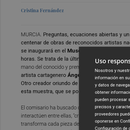
Cristina Fernández
MURCIA.
Preguntas, ecuaciones abiertas y un 
centenar de obras de reconocidos artistas na
se inaugurará en el
Museo de Bellas Artes d
horas. Se trata de la última
exhibición de la
Col
Uso respons
mano del conocido y premiado arquitecto
Martí
Nosotros y nuestr
artista cartagenero
Ángel Mateo Charris
con 
información en su 
Otro creador oriundo de la ciudad portuaria,
y datos de navega
esta muestra, que se podrá visitar hasta el 2
obtener informació
pueden procesar su
precisos y caracte
El comisario ha buscado que las obras de esta 
proveedores pueden
interactúen entre ellas, "creando narrativas esp
oponerse en
Confi
transforma cada pieza de arte en una parte de 
Configuración de 