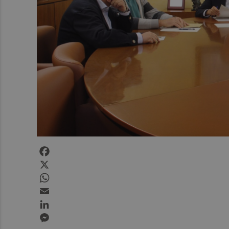
Facebook
X
WhatsApp
Email
LinkedIn
Messenger