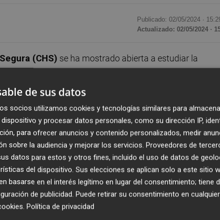
Publicado: 02/05/2024 ·
15:2
Actualizado: 02/05/2024 · 1
 Segura (CHS)
se ha mostrado abierta a estudiar la
 de la concesión de recursos hídricos otorgada a los
estinarla a uso industrial
.
able de sus datos
os socios utilizamos cookies y tecnologías similares para almacena
del Heredamiento que se estudiará una vez
dispositivo y procesar datos personales, como su dirección IP, iden
ad administrativa de la misma que, cualquier caso, deberá
ción, para ofrecer anuncios y contenido personalizados, medir anun
ominio Público Hidráulico (DPH) y el Plan Hidrológico del
n sobre la audiencia y mejorar los servicios.
Proveedores de tercer
s datos para estos y otros fines, incluido el uso de datos de geolo
rísticas del dispositivo. Sus elecciones se aplican solo a este sitio
rancisco Javier García, ha informado a los
 basarse en el interés legítimo en lugar del consentimiento; tiene 
guración de publicidad
. Puede retirar su consentimiento en cualqu
udiará una vez presentada la petición. El organismo de
cookies
.
Política de privacidad
 la misma y que, en cualquier caso, deberá respetar lo