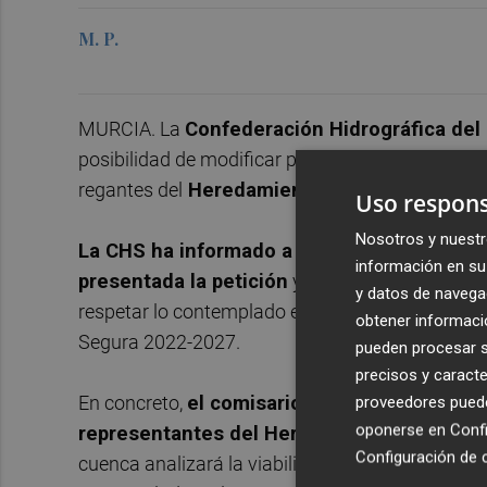
M. P.
MURCIA. La
Confederación Hidrográfica del
posibilidad de modificar parcialmente una parte
regantes del
Heredamiento de Alguazas para d
Uso respons
Nosotros y nuestr
La CHS ha informado a los representantes 
información en su 
presentada la petición
y analizará la viabilid
y datos de navega
respetar lo contemplado en la normativa sobre D
obtener informació
Segura 2022-2027.
pueden procesar su
precisos y caracte
En concreto,
el comisario de aguas la CHS, F
proveedores pueden
oponerse en
Confi
representantes del Heredamiento
que se est
Configuración de 
cuenca analizará la viabilidad administrativa de