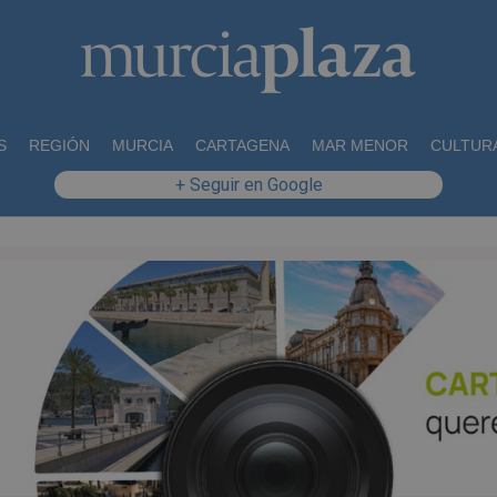
S
REGIÓN
MURCIA
CARTAGENA
MAR MENOR
CULTUR
+ Seguir en Google