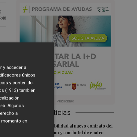
9
5:48
r y acceder a
tificadores únicos
cios y contenido,
os (1913)
también
calización
 web. Algunos
Últimas Noticias
derecho a
ier momento en
1
San Javier da viabilidad al nuevo contrato del
transporte urbano y a un hotel de cuatro