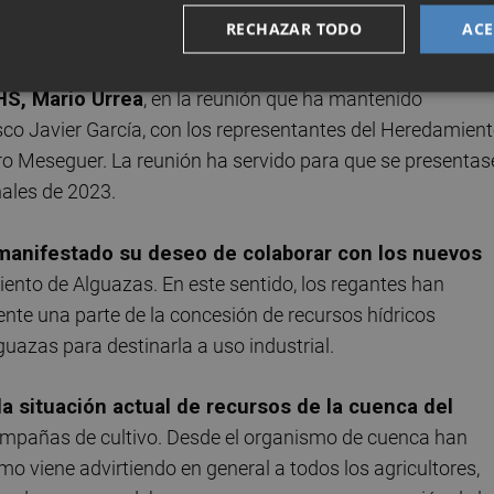
ico Hidráulico (DPH) y el PLan Hidrológico del Segura
RECHAZAR TODO
ACE
HS, Mario Urrea
, en la reunión que ha mantenido
o Javier García, con los representantes del Heredamien
o Meseguer. La reunión ha servido para que se presentas
nales de 2023.
manifestado su deseo de colaborar con los nuevos
ento de Alguazas. En este sentido, los regantes han
nte una parte de la concesión de recursos hídricos
uazas para destinarla a uso industrial.
a situación actual de recursos de la cuenca del
campañas de cultivo. Desde el organismo de cuenca han
 viene advirtiendo en general a todos los agricultores,