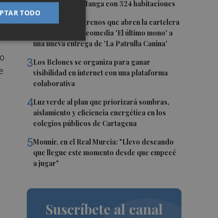
estrellas en La Manga con 324 habitaciones
PTAR TODO
2
Estos son los estrenos que abren la cartelera
en agosto: de la comedia 'El último mono' a
una nueva entrega de 'La Patrulla Canina'
to
3
Los Belones se organiza para ganar
e
visibilidad en internet con una plataforma
colaborativa
4
Luz verde al plan que priorizará sombras,
aislamiento y eficiencia energética en los
colegios públicos de Cartagena
5
Mounir, en el Real Murcia: "Llevo deseando
que llegue este momento desde que empecé
a jugar"
Suscríbete al canal