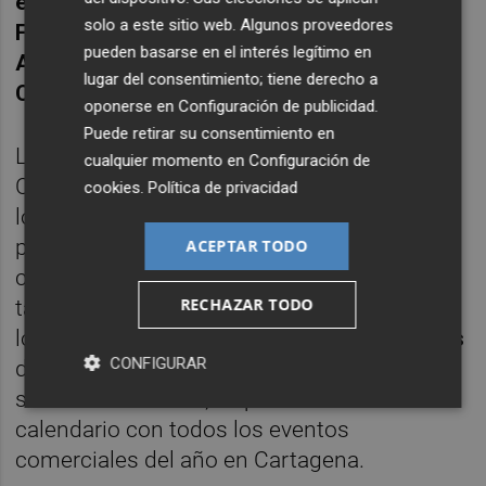
establecimientos
del
Cenit, La Milla, San
solo a este sitio web. Algunos proveedores
Fernando, Centro Comercial Abierto, La
pueden basarse en el interés legítimo en
Aljorra, El Algar, Los Belones, La Manga y
lugar del consentimiento; tiene derecho a
Cabo de Palos.
oponerse en
Configuración de publicidad
.
Puede retirar su consentimiento en
La marca ‘Comcéntrico Área Comercial de
cualquier momento en
Configuración de
Cartagena’ tiene una
guía fotográfica
con
cookies
.
Política de privacidad
los locales asociados a la misma, que se
puede consultar en la nueva página web
ACEPTAR TODO
comerciocartagena.com. En esta dirección,
RECHAZAR TODO
también se podrá obtener
información
de
los más de
300 establecimientos asociados
CONFIGURAR
de todo el municipio – dirección, web, redes
sociales -. Además, se publicará un
calendario con todos los eventos
comerciales del año en Cartagena.