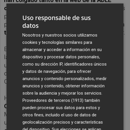
han colgado tanto en la web de la ADLE
como en las de las propias asociaciones
, los
pequeños negocios intentan
captar
al
Uso responsable de sus
potencial cliente incidiendo en la
cercanía
, la
datos
tradición
y la
confianza
que pueden suscitar.
Nosotros y nuestros socios utilizamos
cookies y tecnologías similares para
El resultado, al menos en lo que se refiere a
almacenar y acceder a información en su
la campaña en redes sociales, está siendo
dispositivo y procesar datos personales,
como su dirección IP, identificadores únicos
un "
éxito
", en palabras de I
rene Ruiz
,
y datos de navegación, para ofrecer
concejal de Empleo del ayuntamiento de
anuncios y contenido personalizados, medir
Cartagena.
anuncios y contenido, obtener información
sobre la audiencia y mejorar los servicios.
Ha sido a través de la
campaña
Proveedores de terceros (1913)
también
Comcéntrico
, impulsada por el Consejo
pueden procesar sus datos para estos y
Municipal de Comercio y que supone la
otros fines, incluido el uso de datos de
unión de cerca de
300 pequeños
geolocalización precisos y características
del dispositivo. Sus elecciones se aplican