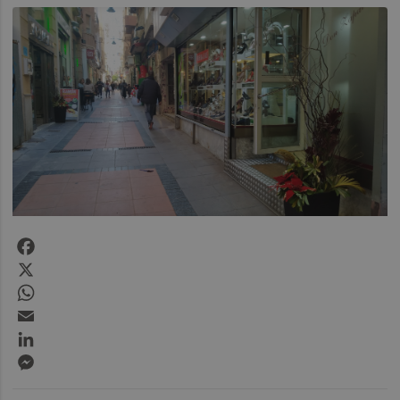
Facebook
X
WhatsApp
Email
LinkedIn
Messenger