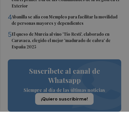
Exterior
4
Abanilla se alía con Mempleo para facilitar la movilidad
de personas mayores y dependientes
5
El queso de Murcia al vino 'Tío Resti', elaborado en
Caravaca, elegido el mejor 'madurado de cabra' de
España 2025
Suscríbete al canal de
Whatsapp
Siempre al día de las últimas noticias
¡Quiero suscribirme!