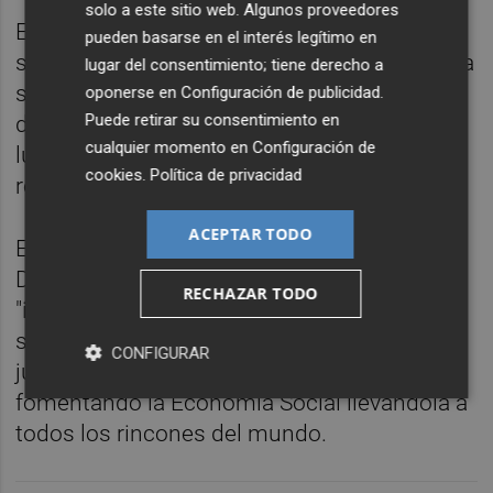
solo a este sitio web. Algunos proveedores
Este modelo empresarial da respuesta,
pueden basarse en el interés legítimo en
según Pedreño, a tres grandes desafíos de la
lugar del consentimiento; tiene derecho a
sociedad europea: "Refuerza las
oponerse en
Configuración de publicidad
.
Puede retirar su consentimiento en
democracias, facilita la transición verde y la
cualquier momento en
Configuración de
lucha contra el cambio climático y también
cookies
.
Política de privacidad
reduce las desigualdades".
ACEPTAR TODO
En la clausura de esta asamblea, Yolanda
Díaz defendió este modelo productivo como
RECHAZAR TODO
"impulsor de un desarrollo económico
sostenible, democrático y socialmente más
CONFIGURAR
justo" y se comprometió a seguir
fomentando la Economía Social llevándola a
todos los rincones del mundo.