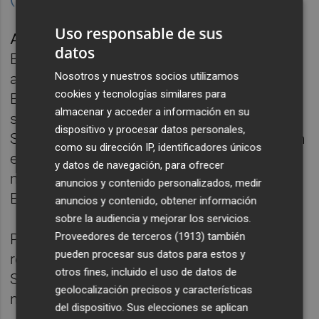
Uso responsable de sus
Ahora, a
nte los representantes de la
datos
Economía Social europea, Pedreño
Nosotros y nuestros socios utilizamos
agradeció el compromiso del Gobierno de
cookies y tecnologías similares para
España y, en concreto, de la vicepresidenta
almacenar y acceder a información en su
segunda y ministra de Trabajo y Economía
dispositivo y procesar datos personales,
Social,
Yolanda Díaz
, presente en el acto, con
como su dirección IP, identificadores únicos
este modelo empresarial que "representa lo
y datos de navegación, para ofrecer
mismo que el sector automovilístico en
anuncios y contenido personalizados, medir
Europa".
anuncios y contenido, obtener información
sobre la audiencia y mejorar los servicios.
Proveedores de terceros (1913)
también
Para Pedreño, "comienza una etapa llena de
pueden procesar sus datos para estos y
retos en un momento en el que la Economía
otros fines, incluido el uso de datos de
Social goza de un gran reconocimiento a
geolocalización precisos y características
nivel estatal e internacional".
del dispositivo. Sus elecciones se aplican