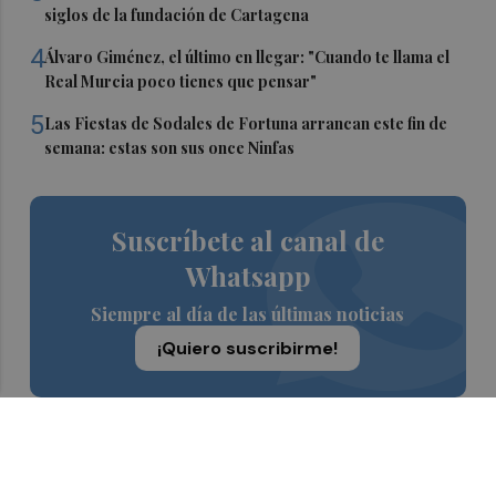
siglos de la fundación de Cartagena
4
Álvaro Giménez, el último en llegar: "Cuando te llama el
Real Murcia poco tienes que pensar"
5
Las Fiestas de Sodales de Fortuna arrancan este fin de
semana: estas son sus once Ninfas
Suscríbete al canal de
Whatsapp
Siempre al día de las últimas noticias
¡Quiero suscribirme!