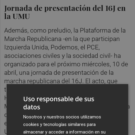
Jornada de presentación del 16J en
la UMU
Además, como preludio, la Plataforma de la
Marcha Republicana -en la que participan
Izquierda Unida, Podemos, el PCE,
asociaciones civiles y la sociedad civil- ha
organizado para el próximo miércoles, 10 de
abril, una jornada de presentación de la
marcha republicana del 16J. El acto, que
tendrá lugar a las 19.00 horas en el
Hemiciclo de Letras de la Universidad de
Uso responsable de sus
Murcia (La Merced), contará con la presencia
datos
de
Pedro María Egea Bruno
, catedrático
Nosotros y nuestros socios utilizamos
emérito de Historia Contemporánea de la
cookies y tecnologías similares para
UMU;
A
nna Mellado,
que es la secretaria de
almacenar y acceder a información en su