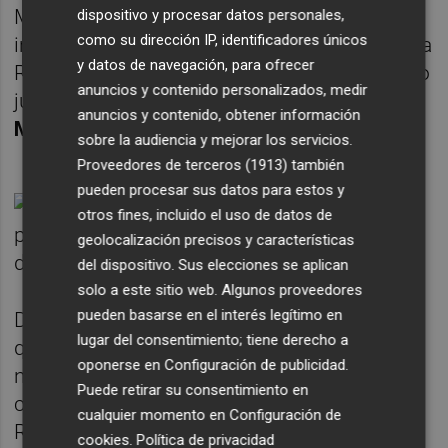
Mujeres e Igualdad de CCOO y que ha
dispositivo y procesar datos personales,
como su dirección IP, identificadores únicos
investigado a fondo el papel de la mujer en la
y datos de navegación, para ofrecer
República;
José Pascual Ortuño
, magistrado
anuncios y contenido personalizados, medir
jubilado; así como los escritores
Cristina
anuncios y contenido, obtener información
Morano y Joseda Espejo.
sobre la audiencia y mejorar los servicios.
Proveedores de terceros (1913)
también
pueden procesar sus datos para estos y
otros fines, incluido el uso de datos de
geolocalización precisos y características
del dispositivo. Sus elecciones se aplican
solo a este sitio web. Algunos proveedores
pueden basarse en el interés legítimo en
Desde Izquierda Unida quieren dejar claro
lugar del consentimiento; tiene derecho a
que no conciben el 16J como "un acto de
oponerse en
Configuración de publicidad
.
nostalgia del pasado de la II República" sino
Puede retirar su consentimiento en
como una vía para el camino "hacia una III
cualquier momento en
Configuración de
República", como así aclara a
Murcia Plaza
el
cookies
.
Política de privacidad