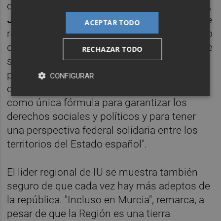
coordinador de Izquierda Unida en la Región,
José Luis Álvarez-Castellanos:
"Obviamente
ACEPTAR TODO
reivindicamos el primer periodo democrático
del siglo XX y los derechos significativos que
RECHAZAR TODO
se consiguieron en la II República española,
pero queremos poner el foco en la república
CONFIGURAR
como idea de organización del Estado y
como única fórmula para garantizar los
derechos sociales y políticos y para tener
una perspectiva federal solidaria entre los
territorios del Estado español".
El líder regional de IU se muestra también
seguro de que cada vez hay más adeptos de
la república. "Incluso en Murcia", remarca, a
pesar de que la Región es una tierra