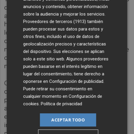
anuncios y contenido, obtener información
diatomeas para poner a punto los métodos
sobre la audiencia y mejorar los servicios.
analíticos. La investigadora certifica que se
Proveedores de terceros (1913)
también
ha “podido constatar la presencia de todos
pueden procesar sus datos para estos y
los compuestos que se mencionan, y cuya
otros fines, incluido el uso de datos de
concentración podría aumentarse
geolocalización precisos y características
modificando y mejorando las condiciones de
del dispositivo. Sus elecciones se aplican
cultivo, para su utilización en cosmética,
solo a este sitio web. Algunos proveedores
medicina, nutrición y acuicultura", asegura.
pueden basarse en el interés legítimo en
lugar del consentimiento; tiene derecho a
oponerse en
Configuración de publicidad
.
Con esto han descubierto, por ejemplo, que
Puede retirar su consentimiento en
cambiando la proporción de nutrientes, se
cualquier momento en
Configuración de
puede activar la síntesis de grasas; o que
cookies
.
Política de privacidad
aumentando la intensidad luminosa o
exponiéndolas a radiación UV, se puede
ACEPTAR TODO
inducir la elaboración de micosporinas
protectoras.