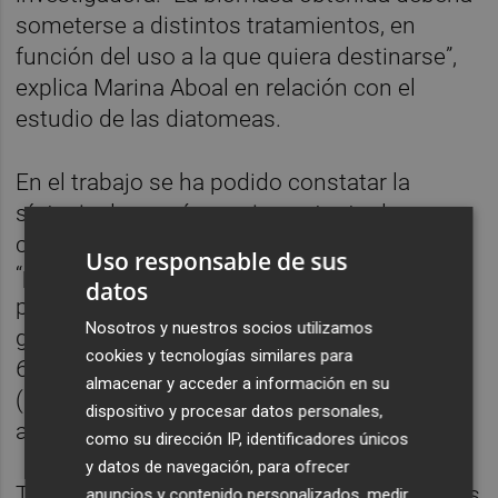
someterse a distintos tratamientos, en
función del uso a la que quiera destinarse”,
explica Marina Aboal en relación con el
estudio de las diatomeas.
En el trabajo se ha podido constatar la
síntesis de un número importante de
compuestos, entre los que cabe destacar
Uso responsable de sus
“por su interés a diversos niveles”: los
datos
pigmentos (fucoxantina entre ellos), ácidos
Nosotros y nuestros socios utilizamos
grasos poliinsaturados (omega-3 y omega-
cookies y tecnologías similares para
6), protectores frente a radiación ultravioleta
almacenar y acceder a información en su
(micosporinas) y diversos tipos de
dispositivo y procesar datos personales,
antioxidantes.
como su dirección IP, identificadores únicos
y datos de navegación, para ofrecer
También se han realizado extractos de varias
anuncios y contenido personalizados, medir