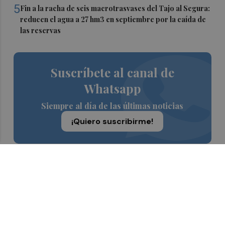
5
Fin a la racha de seis macrotrasvases del Tajo al Segura:
reducen el agua a 27 hm3 en septiembre por la caída de
las reservas
Suscríbete al canal de
Whatsapp
Siempre al día de las últimas noticias
¡Quiero suscribirme!