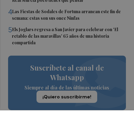
Real Murcia poco tienes que pensar"
4
Las Fiestas de Sodales de Fortuna arrancan este fin de
semana: estas son sus once Ninfas
5
Els Joglars regresa a San Javier para celebrar con 'El
retablo de las maravillas' 65 años de una historia
compartida
Suscríbete al canal de
Whatsapp
Siempre al día de las últimas noticias
¡Quiero suscribirme!