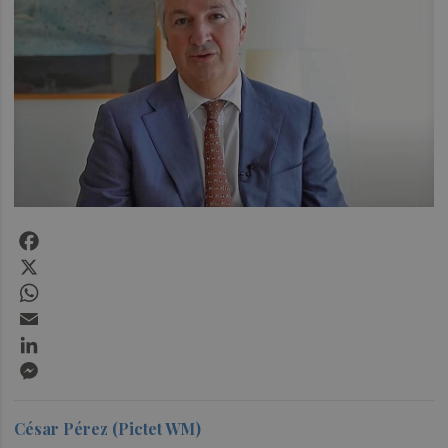
Facebook
X
WhatsApp
Email
LinkedIn
Messenger
César Pérez (Pictet WM)