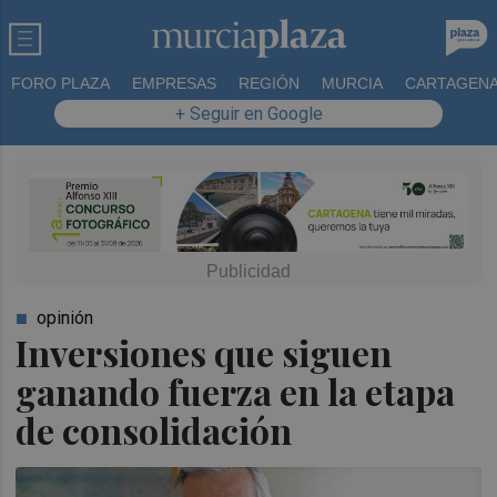
FORO PLAZA
EMPRESAS
REGIÓN
MURCIA
CARTAGEN
+ Seguir en Google
opinión
Inversiones que siguen
ganando fuerza en la etapa
de consolidación