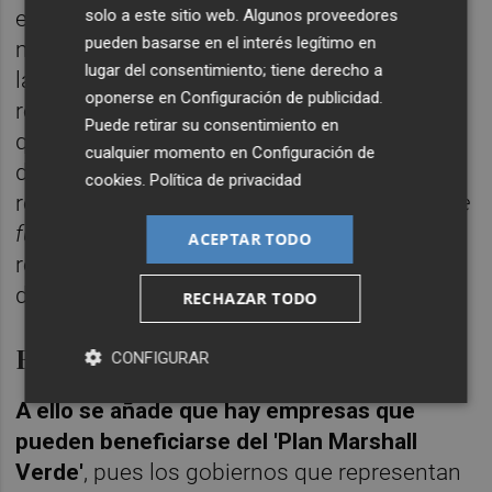
solo a este sitio web. Algunos proveedores
eventos empresariales, así como
pueden basarse en el interés legítimo en
macroeconómicas, capaces de aprovechar
lugar del consentimiento; tiene derecho a
las diferencias de crecimiento entre
oponerse en
Configuración de publicidad
.
regiones. También hay que tener en cuenta
Puede retirar su consentimiento en
que los bonos ya no proporcionan
cualquier momento en
Configuración de
diversificación, siendo su correlación con la
cookies
.
Política de privacidad
renta variable positiva. Al respecto los
hedge
funds
y las inversiones alternativas
ACEPTAR TODO
representan una manera de obtener
diversificación.
RECHAZAR TODO
Emisiones globales de CO2
CONFIGURAR
A ello se añade que hay empresas que
pueden beneficiarse del 'Plan Marshall
Verde'
, pues los gobiernos que representan