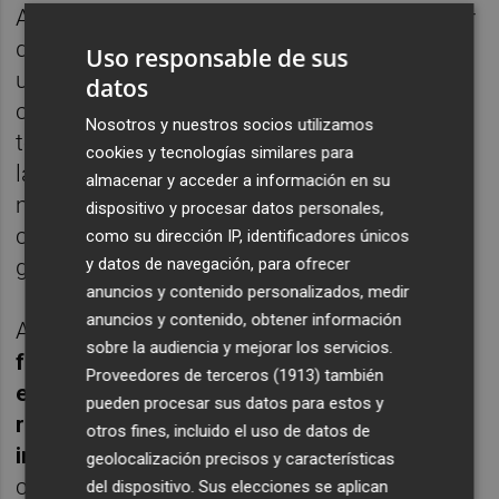
Además, interesan las compañías con poder
de imposición de precios, capaces de pasar
Uso responsable de sus
un potencial aumento de precios al
datos
consumidor, para lo que hay que analizar
Nosotros y nuestros socios utilizamos
todos y cada uno de los sectores, mediante
cookies y tecnologías similares para
la observación de la evolución de los
almacenar y acceder a información en su
márgenes bruto de beneficios a lo largo del
dispositivo y procesar datos personales,
ciclo e fin identificación de potenciales
como su dirección IP, identificadores únicos
y datos de navegación, para ofrecer
ganadores y perdedores.
anuncios y contenido personalizados, medir
anuncios y contenido, obtener información
Al mismo tiempo,
los volúmenes de
sobre la audiencia y mejorar los servicios.
fusiones y adquisiciones y salidas a bolsa
Proveedores de terceros (1913)
también
en 2021 duplican los del año pasado, lo que
pueden procesar sus datos para estos y
respalda nuestra sobre ponderación en
otros fines, incluido el uso de datos de
inversiones alternativas diversificadoras
,
geolocalización precisos y características
con preferencia por estrategias orientadas a
del dispositivo. Sus elecciones se aplican