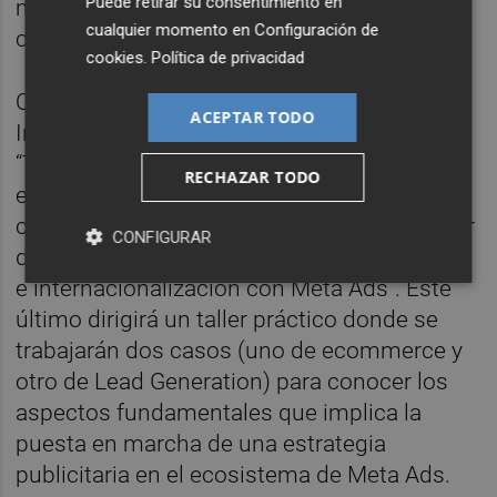
Puede retirar su consentimiento en
mercados internacionales antes que tu
cualquier momento en
Configuración de
competencia con Big Data”.
cookies
.
Política de privacidad
Otros ponentes serán
Ricardo Mendoza
,
ACEPTAR TODO
International Lead en
Semrush
, con
“Tendencias globales ecommerce:
RECHAZAR TODO
estrategias de generación de tráfico”; así
como
Alberto Esteves
, fundador y formador
CONFIGURAR
de
Geninquieto
, con “Estrategias de escalado
e internacionalización con Meta Ads”. Este
último dirigirá un taller práctico donde se
trabajarán dos casos (uno de ecommerce y
otro de Lead Generation) para conocer los
aspectos fundamentales que implica la
puesta en marcha de una estrategia
publicitaria en el ecosistema de Meta Ads.