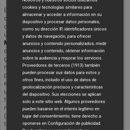
Nosotros y nuestros socios utilizamos
cookies y tecnologías similares para
El aprovechamiento de la gran cantidad de
almacenar y acceder a información en su
datos disponibles hoy en día para el diseño
dispositivo y procesar datos personales,
de estrategias de internacionalización será
como su dirección IP, identificadores únicos
uno de los ejes temáticos del Congreso. Así,
y datos de navegación, para ofrecer
Manuel Rodríguez Ros
, Area Manager Iberia
anuncios y contenido personalizados, medir
de la firma
Connectif
, enfocará de modo
anuncios y contenido, obtener información
global el tema con “Internacionaliza tu
sobre la audiencia y mejorar los servicios.
Proveedores de terceros (1913)
también
negocio: el poder de la toma de decisiones a
pueden procesar sus datos para estos y
partir de datos”;
Eduardo Sánchez Rojo
,
otros fines, incluido el uso de datos de
especialista en medición, se centrará en el
geolocalización precisos y características
uso de los datos con el objetivo de
del dispositivo. Sus elecciones se aplican
transformar leads en activos de la empresa;
solo a este sitio web. Algunos proveedores
mientras que
Juan Manuel Pérez Loustau
pueden basarse en el interés legítimo en
(
Idiogram
) impartirá una conferencia bajo el
lugar del consentimiento; tiene derecho a
título de “Encontrar oportunidades en
oponerse en
Configuración de publicidad
.