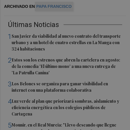
ARCHIVADO EN
PAPA FRANCISCO
Últimas Noticias
1
San Javier da viabilidad al nuevo contrato del transporte
urbano y a un hotel de cuatro estrellas en La Manga con
324 habitaciones
2
Estos son los estrenos que abren la cartelera en agosto:
de la comedia 'El último mono' a una nueva entrega de
'La Patrulla Canina'
3
Los Belones se organiza para ganar visibilidad en
internet con una plataforma colaborativa
4
Luz verde al plan que priorizará sombras, aislamiento y
eficiencia energética en los colegios públicos de
Cartagena
5
Mounir, en el Real Murcia: "Llevo deseando que llegue