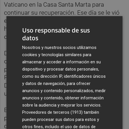
Vaticano en la Casa Santa Marta para
continuar su recuperación. Ese día se le vió
en público abandonando el centro
hospitalario en sillas de ruedas y con las
Uso responsable de sus
cánulas de oxígeno.
datos
Nosotros y nuestros socios utilizamos
Desde entonces han sido varias las
cookies y tecnologías similares para
ocasiones en las que ha aparecido en
almacenar y acceder a información en su
público. En Semana Santa, reapareció en la
dispositivo y procesar datos personales,
como su dirección IP, identificadores únicos
Plaza de San Pedro al final de la misa del
y datos de navegación, para ofrecer
Domingo de Ramos deseando a los fieles
anuncios y contenido personalizados, medir
una "buena Semana Santa".
anuncios y contenido, obtener información
sobre la audiencia y mejorar los servicios.
El Jueves Santo no asistió a la Misa Crismal,
Proveedores de terceros (1913)
también
pero visitó la cárcel Regina Coeli de Roma,
pueden procesar sus datos para estos y
donde mantuvo un encuentro con 70
otros fines, incluido el uso de datos de