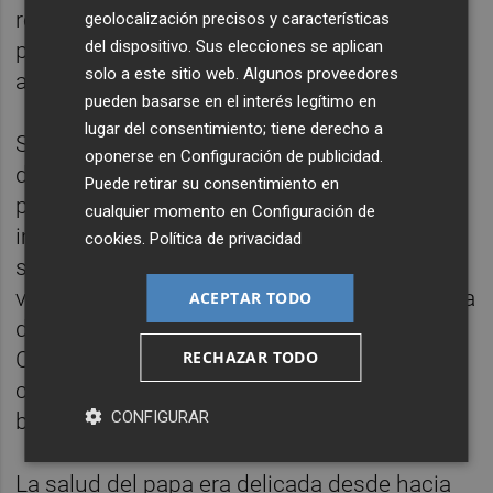
reclusos de diversas nacionalidades, que
geolocalización precisos y características
del dispositivo. Sus elecciones se aplican
participaban habitualmente en las
solo a este sitio web. Algunos proveedores
actividades y catequesis.
pueden basarse en el interés legítimo en
lugar del consentimiento; tiene derecho a
Su última aparición en público fue este
oponerse en
Configuración de publicidad
.
domingo de Resureción desde el balcón
Puede retirar su consentimiento en
principal de la basílica de San Pedro para
cualquier momento en
Configuración de
impartir la bendición 'Urbi et Orbi'. Durante
cookies
.
Política de privacidad
su convalecencia, además de recibir al
vicepresidente de EEUU, el papa tuvo la visita
ACEPTAR TODO
del rey
Carlos III
de Inglaterra y la Reina
RECHAZAR TODO
Camila que estuvieron con el papa
coincidiendo con el 20º aniversario de su
CONFIGURAR
boda.
La salud del papa era delicada desde hacia