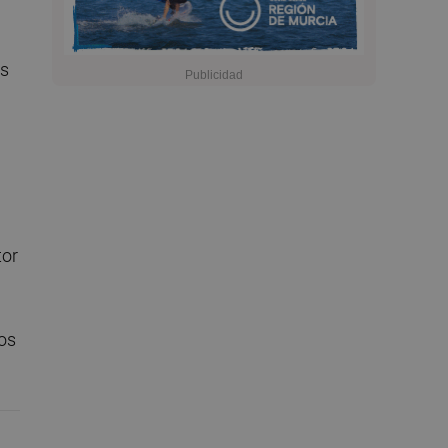
os
tor
os