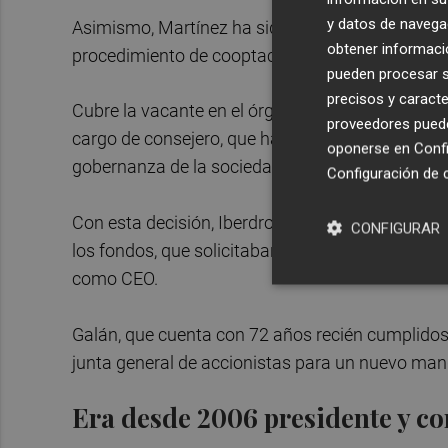
y datos de navega
Asimismo, Martínez ha sido nombrado consejero de
obtener informació
procedimiento de cooptación y a propuesta de
pueden procesar su
precisos y caracte
Cubre la vacante en el órgano rector de la comp
proveedores pueden
cargo de consejero, que ha puesto su puesto a di
oponerse en
Confi
gobernanza de la sociedad.
Configuración de 
Con esta decisión, Iberdrola da demanda a una d
CONFIGURAR
los fondos, que solicitaban una reparto de pod
como CEO.
Galán, que cuenta con 72 años recién cumplidos 
junta general de accionistas para un nuevo man
Era desde 2006 presidente y c