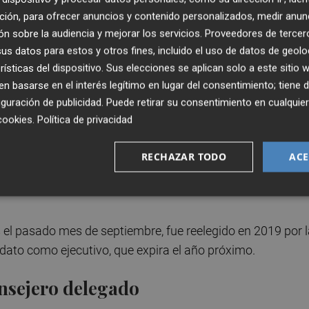
ción, para ofrecer anuncios y contenido personalizados, medir anun
 Iberdrola, con la calificación de ejecutivo, por el
n sobre la audiencia y mejorar los servicios.
Proveedores de tercer
 la Comisión de Nombramientos.
s datos para estos y otros fines, incluido el uso de datos de geolo
rísticas del dispositivo. Sus elecciones se aplican solo a este sitio
añía por el cese de
Francisco Martínez Córcoles
en su
 basarse en el interés legítimo en lugar del consentimiento; tiene 
sposición del consejo para facilitar los cambios en la
guración de publicidad
. Puede retirar su consentimiento en cualqu
cookies
.
Política de privacidad
e las grandes peticiones de los últimos años por parte de
RECHAZAR TODO
ACE
eres en la compañía y el nombramiento de un número dos
el pasado mes de septiembre, fue reelegido en 2019 por l
dato como ejecutivo, que expira el año próximo.
onsejero delegado