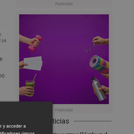
3
7:14
e
mó
os,
Últimas Noticias
r y acceder a
tificadores únicos