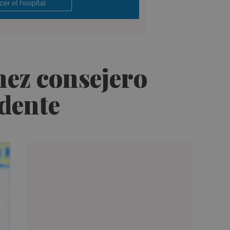
ez consejero
idente