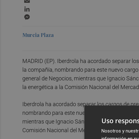
LinkedIn
Messenger
Murcia Plaza
MADRID (EP). Iberdrola ha acordado separar los 
la compañía, nombrando para este nuevo cargo
general de Negocios, mientras que Ignacio Sán
la energética a la Comisión Nacional del Merca
Iberdrola ha acordado separar los cargos de pre
nombrando para este nuevo cargo a Armando Mar
Uso respons
mientras que Ignacio Sánchez Galán permanecerá
Comisión Nacional del Mercado de Valores (CN
Nosotros y nuestr
información en su 