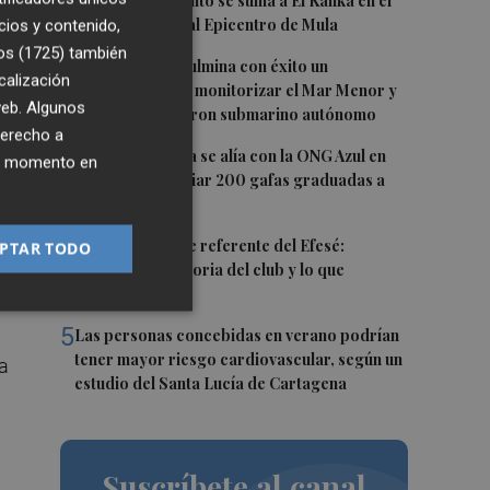
1
María Escarmiento se suma a El Kanka en el
cartel del festival Epicentro de Mula
cios y contenido,
os (1725)
también
2
UPCT Makers culmina con éxito un
calización
catamarán para monitorizar el Mar Menor y
 web. Algunos
ya prepara un dron submarino autónomo
derecho a
3
Aguas de Murcia se alía con la ONG Azul en
ier momento en
Acción para enviar 200 gafas graduadas a
Senegal
4
Toni Villa, fichaje referente del Efesé:
PTAR TODO
"Conozco la historia del club y lo que
representa"
5
Las personas concebidas en verano podrían
tener mayor riesgo cardiovascular, según un
a
estudio del Santa Lucía de Cartagena
Suscríbete al canal