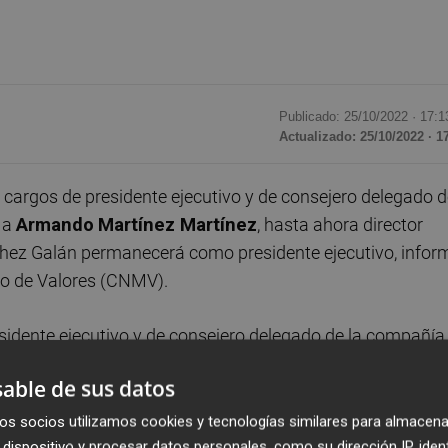
Publicado: 25/10/2022 ·
17:1
Actualizado: 25/10/2022 · 1
cargos de presidente ejecutivo y de consejero delegado d
 a
Armando
Martínez Martínez
, hasta ahora director
chez Galán permanecerá como presidente ejecutivo, infor
do de Valores (CNMV).
sidente ejecutivo y de consejero delegado de la compañía,
tínez Martínez, hasta ahora director general de Negoci
able de sus datos
 como presidente ejecutivo, informó la energética a la
MV).
os socios utilizamos cookies y tecnologías similares para almacena
dispositivo y procesar datos personales, como su dirección IP, iden