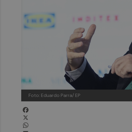
Foto: Eduardo Parra/ EP
Facebook
X
WhatsApp
Email