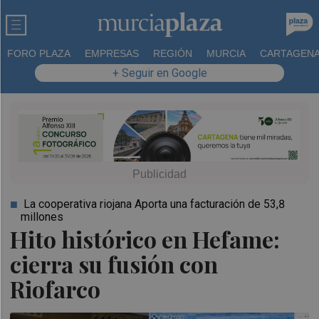
FORO PLAZA
EMPRESAS
REGIÓN
MURCIA
CARTAGEN
+ Seguir en Google
La cooperativa riojana Aporta una facturación de 53,8
millones
Hito histórico en Hefame:
cierra su fusión con
Riofarco