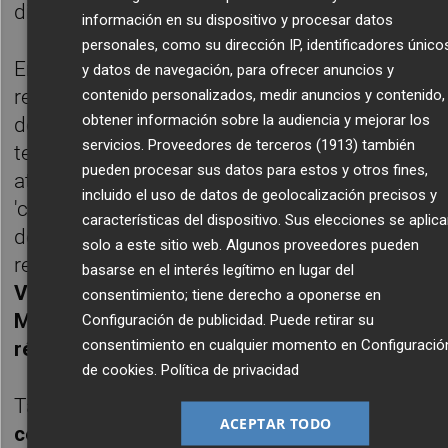
dijo.
información en su dispositivo y procesar datos
personales, como su dirección IP, identificadores único
En su intervención, el primer ejecutivo
y datos de navegación, para ofrecer anuncios y
recordó que la cooperativa está
contenido personalizados, medir anuncios y contenido,
obtener información sobre la audiencia y mejorar los
desarrollando un plan estratégico que
servicios.
Proveedores de terceros (1913)
también
terminará en 2025, y dedicó especial
pueden procesar sus datos para estos y otros fines,
atención a los ejes referidos a la
incluido el uso de datos de geolocalización precisos y
'consolidación del crecimiento' y a la 'mejora
características del dispositivo. Sus elecciones se aplic
de la experiencia del socio'. Puso de
solo a este sitio web. Algunos proveedores pueden
relieve
el crecimiento del centro logístico de
basarse en el interés legítimo en lugar del
Valencia, que ya regula los almacenes de
consentimiento; tiene derecho a oponerse en
Madrid, Barcelona, Tortosa y Gerona y bate
Configuración de publicidad
. Puede retirar su
consentimiento en cualquier momento en
Configuració
récords de producción
.
de cookies
.
Política de privacidad
También se refirió a la buena marcha del
ACEPTAR TODO
centro de Gerona
, que ha mejorado los