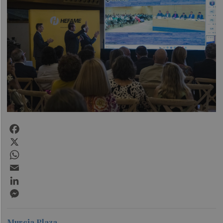
Facebook
X
WhatsApp
Email
LinkedIn
Messenger
Murcia Plaza