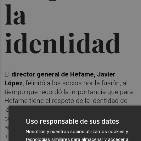
la
identidad
El
director general de Hefame, Javier
López
, felicitó a los socios por la fusión, al
tiempo que recordó la importancia que para
Hefame tiene el respeto de la identidad de
las cooperativas que se unen a ella. "Así fue
cuando Cuenca se unió a Hefame hace dos
Uso responsable de sus datos
años y durante todo el proceso de
Nosotros y nuestros socios utilizamos cookies y
integración, y así ha ocurrido con Riofarco",
tecnologías similares para almacenar y acceder a