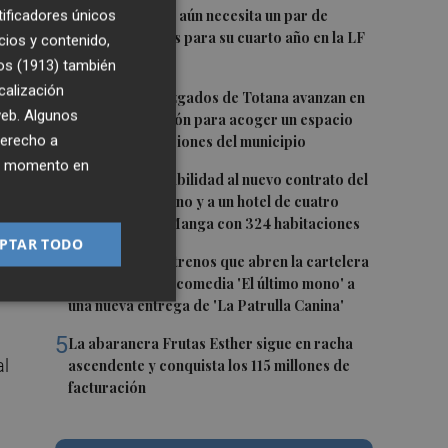
 en
1
El Hozono Jairis aún necesita un par de
tificadores únicos
incorporaciones para su cuarto año en la LF
cios y contenido,
Endesa
os (1913)
también
calización
2
Los antiguos Juzgados de Totana avanzan en
 En
 web. Algunos
su transformación para acoger un espacio
derecho a
e
para las asociaciones del municipio
ier momento en
3
San Javier da viabilidad al nuevo contrato del
transporte urbano y a un hotel de cuatro
estrellas en La Manga con 324 habitaciones
el
PTAR TODO
4
Estos son los estrenos que abren la cartelera
rá
en agosto: de la comedia 'El último mono' a
una nueva entrega de 'La Patrulla Canina'
á
5
La abaranera Frutas Esther sigue en racha
al
ascendente y conquista los 115 millones de
facturación