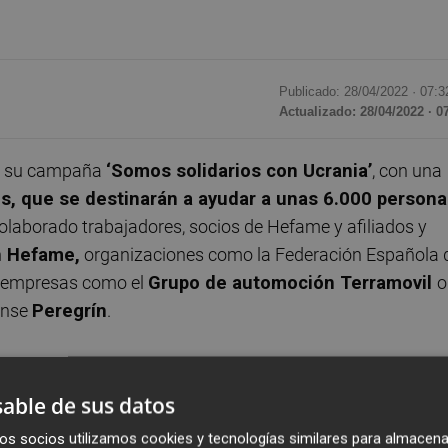
Publicado: 28/04/2022 ·
07:3
Actualizado: 28/04/2022 · 0
de su campaña
‘Somos solidarios con Ucrania’
, con una
s, que se destinarán a ayudar a unas 6.000 persona
olaborado trabajadores, socios de Hefame y afiliados y
n Hefame,
organizaciones como la Federación Española 
y empresas como el
Grupo de automoción
Terramovil
o
iense
Peregrín
.
ción de los socios, para facilitar a quienes no han podid
able de sus datos
os socios utilizamos cookies y tecnologías similares para almacena