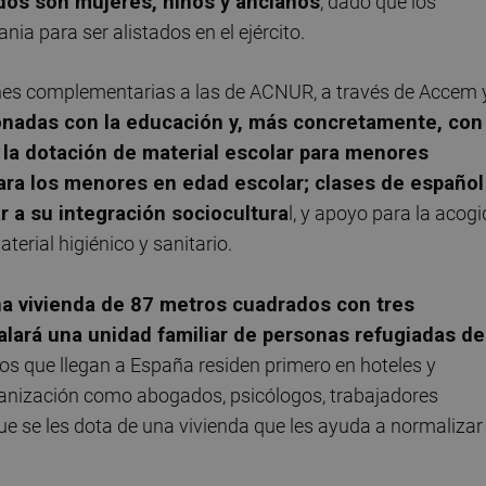
dos son mujeres, niños y anciano
s
, dado que los
a para ser alistados en el ejército.
ones complementarias a las de ACNUR, a través de Accem 
ionadas con la educación y, más concretamente, con
 la dotación de material escolar para menores
ara los menores en edad escolar; clases de español
r a su integración sociocultura
l, y apoyo para la acog
erial higiénico y sanitario.
a vivienda de 87 metros cuadrados con tres
talará una unidad familiar de personas refugiadas de
iños que llegan a España residen primero en hoteles y
rganización como abogados, psicólogos, trabajadores
que se les dota de una vivienda que les ayuda a normalizar