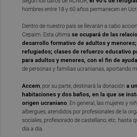
Según los datos de ACNUR,
el 90% de refugia
hombres entre 18 y 60 años permanecen en Ucrani
Dentro de nuestro país se llevarán a cabo acci
Cepaim. Esta última
se ocupará de las relac
desarrollo formativo de adultos y menores;
refugiados; clases de refuerzo educativo p
para adultos y menores, con el fin de ayuda
de personas y familias ucranianas, aportando mat
Accem
, por su parte, destinará la donación
a un
habitaciones y dos baños, en la que se ins
origen ucraniano
. En general, las mujeres y n
albergues, atendidos por profesionales de la o
sociales, profesorado de castellano, etc. hasta 
día a día.