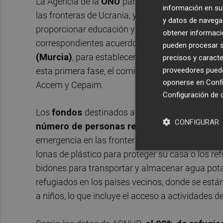
La Agencia de la
ONU
para los refugiados,
ACN
información en su 
las fronteras de Ucrania, y entidades como
Cep
y datos de navega
proporcionar educación y vivienda a los refugia
obtener informació
correspondientes acuerdos con Fundación Hef
pueden procesar su
(Murcia)
, para establecer las partidas destinad
precisos y caracte
proveedores pueden
esta primera fase, el comité español de ACNUR rec
oponerse en
Confi
Accem y Cepaim.
Configuración de 
Los
fondos
destinados a ACNUR le permitirán 
CONFIGURAR
número de personas refugiadas atendidas 
emergencia en las fronteras y de ayuda para prot
lonas de plástico para proteger su casa o los r
bidones para transportar y almacenar agua pota
refugiados en los países vecinos, donde se est
a niños, lo que incluye el acceso a actividades de