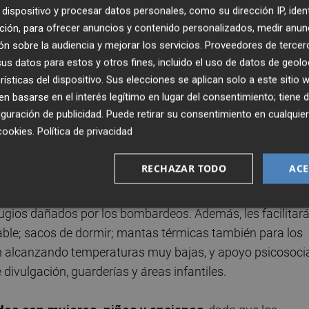
UR
, coordinará la llegada de las ayudas a los desplazados
dispositivo y procesar datos personales, como su dirección IP, iden
aim
o
Accem
gestionarán los fondos destinados a
ción, para ofrecer anuncios y contenido personalizados, medir anun
dos en España. Las tres entidades han firmado los
n sobre la audiencia y mejorar los servicios.
Proveedores de tercer
ame,
en sus instalaciones centrales de Santomera
s datos para estos y otros fines, incluido el uso de datos de geolo
as a cada una y determinar las acciones que va a realizar.
rísticas del dispositivo. Sus elecciones se aplican solo a este sitio
 basarse en el interés legítimo en lugar del consentimiento; tiene 
ibirá la mitad del dinero y la otra mitad se repartirá entr
guración de publicidad
. Puede retirar su consentimiento en cualqu
cookies
.
Política de privacidad
atender a
5.719 refugiados (cifra a la que se sumará 
RECHAZAR TODO
ACE
en España)
, que serán beneficiarios de asistencia de
eger a las familias en el país asediado y les proporciona
efugios dañados por los bombardeos. Además, les facilitar
ble; sacos de dormir; mantas térmicas también para los
án alcanzando temperaturas muy bajas, y apoyo psicosoci
 divulgación, guarderías y áreas infantiles.