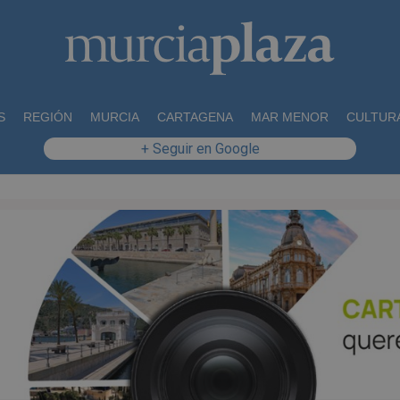
S
REGIÓN
MURCIA
CARTAGENA
MAR MENOR
CULTUR
+ Seguir en Google