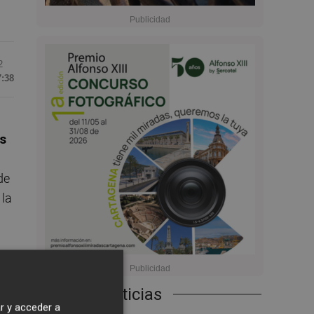
2
7:38
s
de
 la
o
Últimas Noticias
r y acceder a