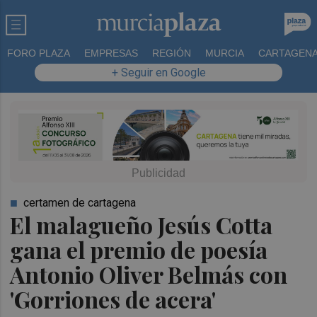
FORO PLAZA
EMPRESAS
REGIÓN
MURCIA
CARTAGEN
+ Seguir en Google
certamen de cartagena
El malagueño Jesús Cotta
gana el premio de poesía
Antonio Oliver Belmás con
'Gorriones de acera'