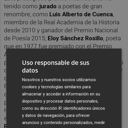
tenido como
jurado
a poetas de gran
renombre, como
Luis Alberto de Cuenca
,
miembro de la Real Academia de la Historia
desde 2010 y ganador del Premio Nacional
de Poesía 2015;
Eloy Sánchez Rosillo
, poeta
que en 1977 fue premiado con el Premio
Adonáis;
Blanca Andreu Fernández-Albalat
,
Uso responsable de sus
poeta que en 1980 obtuvo el Premio Adonáis
datos
de Poesía;
Vicente Gallego Barrado
, ganador
del Premio Loewe de Poesía 2001 y del XVIII
Nosotros y nuestros socios utilizamos
Premio Internacional de Poesía Generación
cookies y tecnologías similares para
del 27, 2015; y
Ada Salas
, ganadora de los
almacenar y acceder a información en su
dispositivo y procesar datos personales,
premios Juan Manuel Rozas (1988) e
como su dirección IP, identificadores únicos
Hiperión (1994), entre otros; además del
y datos de navegación, para ofrecer
escritor y editor de Pre-textos
Manuel
anuncios y contenido personalizados, medir
Ramírez Giménez
. Como secretario del