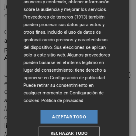
anuncios y contenido, obtener información
jurado ejerce
José Macián Montesinos
,
sobre la audiencia y mejorar los servicios.
director de la Universidad Popular.
Proveedores de terceros (1913)
también
pueden procesar sus datos para estos y
Cabe destacar que Daniel Cotta,
hermano del
otros fines, incluido el uso de datos de
geolocalización precisos y características
autor ganador de esta edición, se hizo con el
del dispositivo. Sus elecciones se aplican
primer premio del concurso en 2019 con
solo a este sitio web. Algunos proveedores
Alpinistas de marte.
pueden basarse en el interés legítimo en
lugar del consentimiento; tiene derecho a
Jesús Cotta Lobato
(Cártama, Málaga, 1967)
oponerse en
Configuración de publicidad
.
es profesor de latín y griego y un prolífico
Puede retirar su consentimiento en
escritor, autor de tres ensayos:
Topicario. Y
cualquier momento en
Configuración de
arpones contra el pensamiento simple, Ulises y
cookies
.
Política de privacidad
las sirenas, El dilema de la infidelidad, Manual
de ayuda contra los libros de autoayuda
; tres
ACEPTAR TODO
libros de poesía:
A merced de los pájaros,
RECHAZAR TODO
Menos la luna y yo, Niños al hombro
; dos