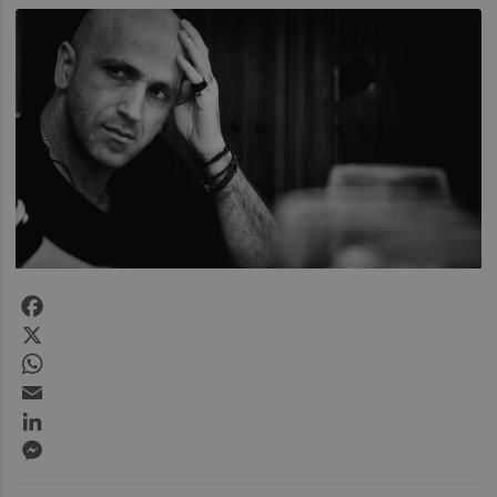
Facebook
X
WhatsApp
Email
LinkedIn
Messenger