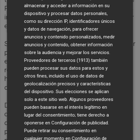
almacenar y acceder a información en su
Política Fiscal que hubo hace un año que las
dispositivo y procesar datos personales,
iría llamando a lo largo de 2024 para abordar
como su dirección IP, identificadores únicos
este asunto.
y datos de navegación, para ofrecer
anuncios y contenido personalizados, medir
Sin embargo, la negativa que se encontró por
anuncios y contenido, obtener información
parte de las comunidades del PP a abordar
sobre la audiencia y mejorar los servicios.
Proveedores de terceros (1913)
también
este tema de manera exclusiva fue
pueden procesar sus datos para estos y
retrasando este asunto y ahora el Ejecutivo
otros fines, incluido el uso de datos de
ha convocado a las regiones a este Consejo
geolocalización precisos y características
de Política Fiscal.
del dispositivo. Sus elecciones se aplican
solo a este sitio web. Algunos proveedores
Desde las comunidades del PP creen que la
pueden basarse en el interés legítimo en
condonación de la deuda debe ir de la mano
lugar del consentimiento; tiene derecho a
de la reforma de la financiación autonómica,
oponerse en
Configuración de publicidad
.
Puede retirar su consentimiento en
por lo que cabe esperar que este será el
cualquier momento en
Configuración de