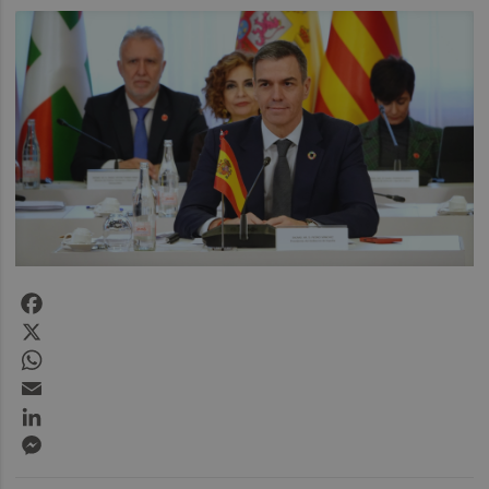
Facebook
X
WhatsApp
Email
LinkedIn
Messenger