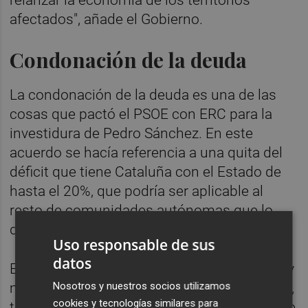
afectados", añade el Gobierno.
Condonación de la deuda
La condonación de la deuda es una de las
cosas que pactó el PSOE con ERC para la
investidura de Pedro Sánchez. En este
acuerdo se hacía referencia a una quita del
déficit que tiene Cataluña con el Estado de
hasta el 20%, que podría ser aplicable al
resto de comunidades autónomas que lo
desearan.
Uso responsable de sus
datos
En este contexto, la vicepresidenta primera y
Nosotros y nuestros socios utilizamos
ministra de Hacienda,
María Jesús Montero
,
cookies y tecnologías similares para
trasladó a las comunidades en el Consejo de