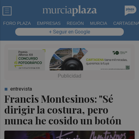
FORO PLAZA
EMPRESAS
REGIÓN
MURCIA
CARTAGEN
+ Seguir en Google
entrevista
Francis Montesinos: "Sé
dirigir la costura, pero
nunca he cosido un botón