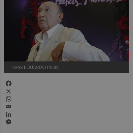
Foto: EDUARDO PERIS
Facebook
X
WhatsApp
Email
LinkedIn
Messenger