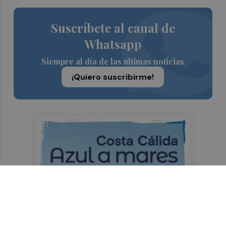
Suscríbete al canal de
Whatsapp
Siempre al día de las últimas noticias
¡Quiero suscribirme!