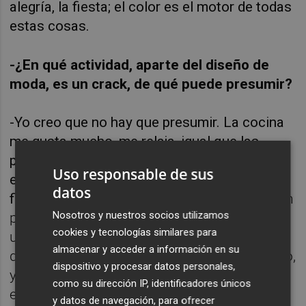
alegría, la fiesta; el color es el motor de todas
estas cosas.
-¿En qué actividad, aparte del diseño de
moda, es un crack, de qué puede presumir?
-Yo creo que no hay que presumir. La cocina
me gusta mucho, me relaja, igual que las
plantas, las flores. Si he hecho 200
Uso responsable de sus
estampados en esta vida, 190 son
datos
florales.
Son pocas las flores que me quedan
Nosotros y nuestros socios utilizamos
por utilizar, las he utilizado casi todas. En
cookies y tecnologías similares para
una ocasión tenía que dar una conferencia
almacenar y acceder a información en su
de botánica y me había puesto algo nervioso,
dispositivo y procesar datos personales,
y me dijeron: "Pero si has hecho 200
como su dirección IP, identificadores únicos
estampados de flores, ¿qué hay que decirte
y datos de navegación, para ofrecer