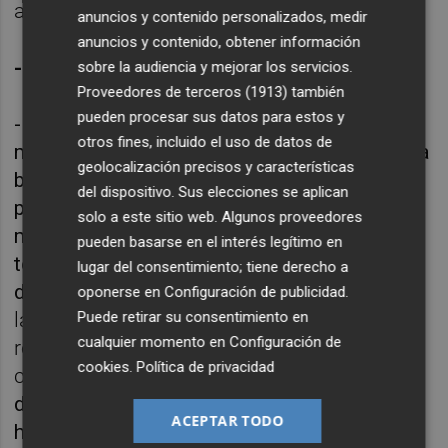
a ti de la botánica?", y ya me tranquilicé.
anuncios y contenido personalizados, medir
anuncios y contenido, obtener información
-¿Qué más le tranquiliza?
sobre la audiencia y mejorar los servicios.
Proveedores de terceros (1913)
también
pueden procesar sus datos para estos y
-La cocina me relaja mucho, y preparar la
otros fines, incluido el uso de datos de
mesa, arreglarla, la decoración, y después una
geolocalización precisos y características
buena comida. Mi especialidad es la fideuà
del dispositivo. Sus elecciones se aplican
pero me gusta la variedad. Cuando venía mi
solo a este sitio web. Algunos proveedores
madre, hacía paella de bacalao. Me gustan
pueden basarse en el interés legítimo en
todas las paellas pero no me gusta repetir
lugar del consentimiento; tiene derecho a
dos domingos la misma paella.
Me encantan
oponerse en
Configuración de publicidad
.
Puede retirar su consentimiento en
las vajillas, todo lo que sea nuevo, en
cualquier momento en
Configuración de
realidad. Ahora estamos haciendo una
cookies
.
Política de privacidad
colección de vajillas preciosa.
Otra de ropa
de perros, que ya está entregada, y nunca lo
ACEPTAR TODO
había hecho.