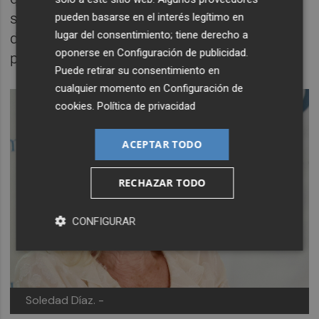
se hacen las cosas de verdad", afirmó,
pueden basarse en el interés legítimo en
lugar del consentimiento; tiene derecho a
destacando el cambio de hábitos que se ha
oponerse en
Configuración de publicidad
.
producido en los últimos años.
Puede retirar su consentimiento en
cualquier momento en
Configuración de
cookies
.
Política de privacidad
ACEPTAR TODO
RECHAZAR TODO
CONFIGURAR
Soledad Díaz. -