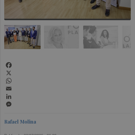
Facebook
X
WhatsApp
Email
LinkedIn
Messenger
Rafael Molina