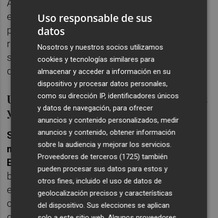
Aunque defendió el desarrollo de las
energías renovables, reclamó una
Uso responsable de sus
planificación que evite sacrificar suelo de
datos
regadío. "Necesitamos seguridad hídrica y
Nosotros y nuestros socios utilizamos
seguridad sobre el terreno agrícola", insistió
cookies y tecnologías similares para
durante el debate.
almacenar y acceder a información en su
dispositivo y procesar datos personales,
Un turismo que busca experiencias
como su dirección IP, identificadores únicos
y mayor valor añadido
y datos de navegación, para ofrecer
anuncios y contenido personalizados, medir
anuncios y contenido, obtener información
Soledad Díaz, directora del Hotel Baía y
sobre la audiencia y mejorar los servicios.
miembro de la directiva Mesa de Turismo
Proveedores de terceros (1725)
también
España
, explicó que el turista actual ya no
pueden procesar sus datos para estos y
busca únicamente sol y playa, sino
otros fines, incluido el uso de datos de
experiencias ligadas a la gastronomía, la
geolocalización precisos y características
cultura o las tradiciones locales. "La gente
del dispositivo. Sus elecciones se aplican
quiere ver una bodega, una alfarería o cómo
solo a este sitio web. Algunos proveedores