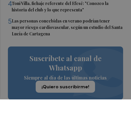
4
Toni Villa, fichaje referente del Efesé: "Conozco la
historia del club y lo que representa"
5
Las personas concebidas en verano podrían tener
mayor riesgo cardiovascular, según un estudio del Santa
Lucía de Cartagena
Suscríbete al canal de
Whatsapp
Siempre al día de las últimas noticias
¡Quiero suscribirme!