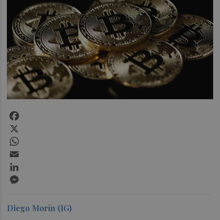
Facebook
X
WhatsApp
Email
LinkedIn
Messenger
Diego Morín (IG)