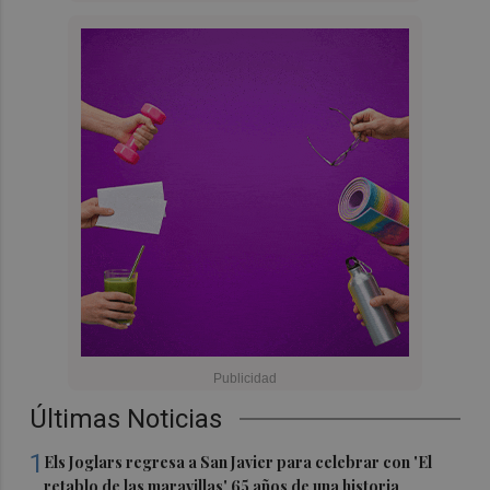
Últimas Noticias
1
Els Joglars regresa a San Javier para celebrar con 'El
retablo de las maravillas' 65 años de una historia