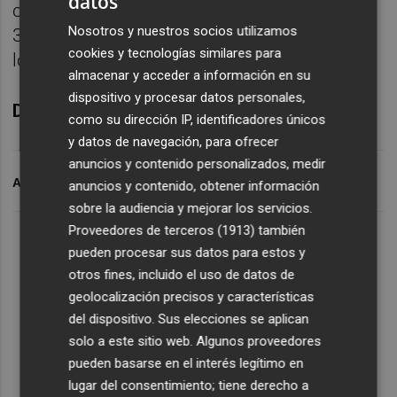
datos
con fuerza al alza, por lo que el retorno a los
Nosotros y nuestros socios utilizamos
30.000 dólares vendrá si la demanda supera
cookies y tecnologías similares para
los niveles mencionados.
almacenar y acceder a información en su
dispositivo y procesar datos personales,
Diego Morín es analista de IG
como su dirección IP, identificadores únicos
y datos de navegación, para ofrecer
anuncios y contenido personalizados, medir
ARCHIVADO EN
COI
BITCOIN
anuncios y contenido, obtener información
sobre la audiencia y mejorar los servicios.
Proveedores de terceros (1913)
también
pueden procesar sus datos para estos y
otros fines, incluido el uso de datos de
geolocalización precisos y características
del dispositivo. Sus elecciones se aplican
solo a este sitio web. Algunos proveedores
pueden basarse en el interés legítimo en
lugar del consentimiento; tiene derecho a