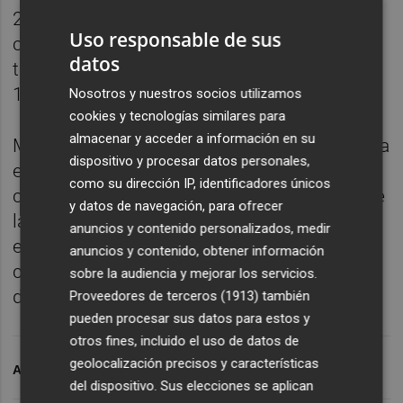
2.459.880 pruebas diagnósticas, de las
Uso responsable de sus
cuales 1.235.087 han sido PCR y 1.224.793
datos
test de antígenos, con una tasa global por
100.000 habitantes de 5.230,87.
Nosotros y nuestros socios utilizamos
cookies y tecnologías similares para
almacenar y acceder a información en su
Mientras tanto, la tasa de positividad se sitúa
dispositivo y procesar datos personales,
en el 28,78 por ciento, frente al 28,46 por
como su dirección IP, identificadores únicos
ciento del lunes. La Organización Mundial de
y datos de navegación, para ofrecer
la Salud (OMS) recomienda que este dato se
anuncios y contenido personalizados, medir
encuentre por debajo del 5 por ciento para
anuncios y contenido, obtener información
considerar como 'controlada' la propagación
sobre la audiencia y mejorar los servicios.
del virus.
Proveedores de terceros (1913)
también
pueden procesar sus datos para estos y
otros fines, incluido el uso de datos de
geolocalización precisos y características
ARCHIVADO EN
CORONAVIRUS
del dispositivo. Sus elecciones se aplican