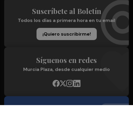
Suscríbete al Boletín
Todos los días a primera hora en tu email
¡Quiero suscribirme!
Síguenos en redes
Murcia Plaza, desde cualquier medio
Quienes Somos
Conoce al grupo editorial
Conócenos