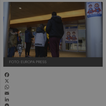
FOTO: EUROPA PRESS
Facebook
X
WhatsApp
Email
LinkedIn
Messenger