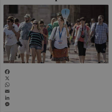
Facebook
X
WhatsApp
Email
LinkedIn
Messenger