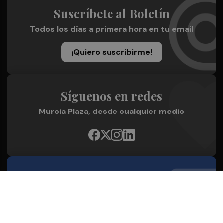
Suscríbete al Boletín
Todos los días a primera hora en tu email
¡Quiero suscribirme!
Síguenos en redes
Murcia Plaza, desde cualquier medio
Quienes Somos
Conoce al grupo editorial
Conócenos