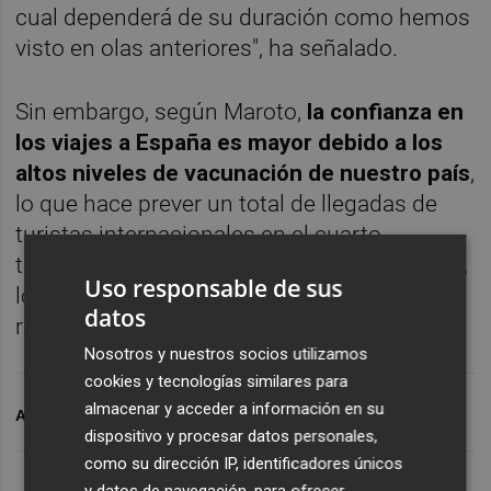
cual dependerá de su duración como hemos
visto en olas anteriores", ha señalado.
Sin embargo, según Maroto,
la confianza en
los viajes a España es mayor debido a los
altos niveles de vacunación de nuestro país
,
lo que hace prever un total de llegadas de
turistas internacionales en el cuarto
trimestre de 2021 entre 10,2 y 10,6 millones,
Uso responsable de sus
lo que supone entre un 62% y un 64% de las
datos
recibidas en el mismo periodo de 2019.
Nosotros y nuestros socios utilizamos
cookies y tecnologías similares para
almacenar y acceder a información en su
ARCHIVADO EN
TURISTAS
TURISMO
dispositivo y procesar datos personales,
como su dirección IP, identificadores únicos