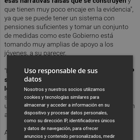
esas narrativas falsas que se construyen
y
que tienen muy poco encaje en la evidencia",
ya que se puede tener un sistema con
pensiones suficientes y tomar un conjunto
de medidas como este Gobierno está
tomando muy amplias de apoyo a los
jóvenes, a su parecer.
Uso responsable de sus
"
Mantener el factor de sostenibilidad del PP
datos
sí que hubiera sido extraordinariamente
lesivo con los jóvenes
porque hubiera
Nosotros y nuestros socios utilizamos
supuesto un recorte para éstos de al menos
cookies y tecnologías similares para
un 10% de su pensión inicial cuando llegaran
almacenar y acceder a información en su
dispositivo y procesar datos personales,
a la jubilación", ha subrayado.
como su dirección IP, identificadores únicos
y datos de navegación, para ofrecer
Al preguntársele sobre por qué la
cuota
anuncios y contenido personalizados, medir