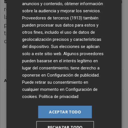
solidaridad
no se aplica a los
autónomos
, ha
anuncios y contenido, obtener información
respondido que sería "precipitado introducir
sobre la audiencia y mejorar los servicios.
la cuota de solidaridad ahora" porque, a su
Proveedores de terceros (1913)
también
parecer, es un colectivo que está en
pueden procesar sus datos para estos y
transición a un nuevo sistema que acaban
otros fines, incluido el uso de datos de
geolocalización precisos y características
de poner en marcha.
del dispositivo. Sus elecciones se aplican
solo a este sitio web. Algunos proveedores
pueden basarse en el interés legítimo en
lugar del consentimiento; tiene derecho a
oponerse en
Configuración de publicidad
.
ARCHIVADO EN
PENSIONES
JOSÉ LUIS ESCRIVÁ
Puede retirar su consentimiento en
cualquier momento en
Configuración de
cookies
.
Política de privacidad
ACEPTAR TODO
RECHAZAR TODO