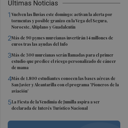
Últimas Noticias
1
Vuelven las lluvias este domingo: activan la alerta por
tormentas y posible granizo en la Vega del Segura,
Noroeste, Altiplano y Guadalentín
2
Más de 90 pymes murcianas invertirán 14 millones de
euros tras las ayudas del Info
3
Más de 300 murcianas serán llamadas para el primer
estudio que predice el riesgo personalizado de cáncer
de mama
4
Más de 1.800 estudiantes conocen las bases aéreas de
San Javier y Alcantarilla con el programa 'Pioneros de la
aviación'
5
La Fiesta de la Vendimia de Jumilla aspira a ser
declarada de Interés Turístico Nacional