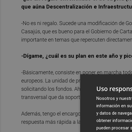
que aúna Descentralización e Infraestruct
-No es ni regalo. Sucede una modificación de Go
Casajús, que es bueno para el Gobierno de Car
importante en temas que repercuten directamen
-Dígame, ¿cuál es su plan en este año y pic
-Básicamente, consiste en poner en marcha todo
europeos. La unidad de proyectos europeos, que 
Uso respons
solicitando los fondos. Ahora hay que hacer real
transversal que da soporte a todos los servicio
Nosotros y nuestr
información en su 
y datos de navega
Además, tengo el encargo de la alcaldesa de acer
obtener informació
respuesta más rápida a las necesidades y deman
pueden procesar su