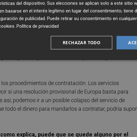
rísticas del dispositivo. Sus elecciones se aplican solo a este sitio
 basarse en el interés legítimo en lugar del consentimiento; tiene 
guración de publicidad
. Puede retirar su consentimiento en cualqu
ncesionaria del Servicio de Limpieza ha de interactuar con
cookies
.
Política de privacidad
 deben dar solución a los incidentes, en cuanto a limpieza
 el usuario y a nosotros que nos informen.
RECHAZAR TODO
ACE
peos que se queden sin hacer por la imposibilidad 
 los procedimientos de contratación. Los servicios
ir si una resolución provisional de Europa basta para
s así, podemos ir a un posible colapso del servicio de
ue todo el dinero para mandarlos a contratar, podría supo
 y como explica, puede que se quede alguno por el