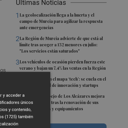
Últimas Noticias
1
La geolocalización llega a la huerta y el
campo de Murcia para agilizar la respuesta
ante emergencias
2
La Región de Murcia advierte de que está al
límite tras acoger a 132 menores en julio:
"Los servicios están saturados"
3
Los vehículos de ocasión pierden fuerza este
verano y bajan un 7,4% las ventas en la Región
dos
e
4
Murcia escala en el mapa ‘tech’: se cuela en el
‘top 10’ nacional de innovación y startups
5
r y acceder a
La Playa del Espejo de Los Alcázares mejora
su accesibilidad tras la renovación de sus
tificadores únicos
infraestructuras y equipamientos
cios y contenido,
os (1725)
también
calización