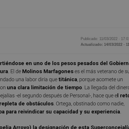
Publicado: 11/03/2022 ·
17:0
Actualizado: 14/03/2022 · 1
rtiéndose en uno de los pesos pesados del Gobier
tura
. El de
Molinos Marfagones
es el más veterano de s
ndado una labor diría que
titánica
, porque acomete un
 con
una clara limitación de tiempo
. La llegada del diner
jalías -el segundo después de Personal-, hace que e
l ret
 repleta de obstáculos
. Ortega, obstinado como nadie,
a para reivindicar su capacidad y su experiencia
.
oelia Arroyo) la designación de esta Superconcejalí