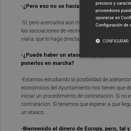
precisos y caracte
-¿Pero eso no se hacía ya?
proveedores pueden
oponerse en
Confi
-Sí, pero acercarlos aún más. Por ejemplo, la co
Configuración de 
las asociaciones de vecinos. Si ellos son los que
viaria, que lo haga directamente en contacto con
CONFIGURAR
-¿Puede haber un atasco de proyectos euro
ponerlos en marcha?
-Estamos estudiando la posibilidad de adelantar
económicos del Ayuntamiento nos tienen que dec
iniciar un procedimiento de contratación. Si no e
contratación. Si tenemos que esperar a que lleg
un atasco.
-Bienvenido el dinero de Europa, pero, tal