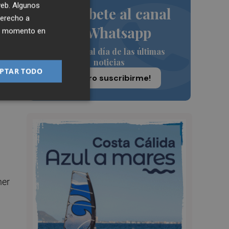
 web. Algunos
Suscríbete al canal
derecho a
de Whatsapp
ier momento en
Siempre al día de las últimas
noticias
PTAR TODO
¡Quiero suscribirme!
de
ner