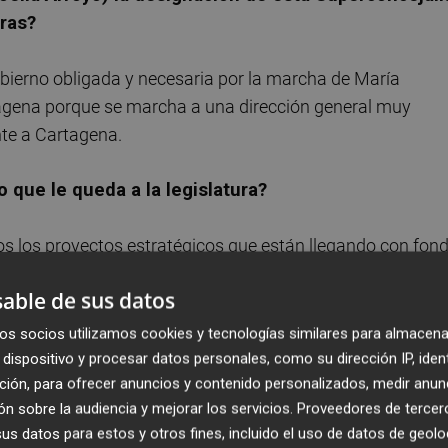
uras?
bierno obligada y necesaria por la marcha de María
tagena porque se marcha a una dirección general muy
te a Cartagena.
o que le queda a la legislatura?
s los proyectos estratégicos que están llegando con fon
dirige Cristina Mora, está haciendo un trabajo important
able de sus datos
idad esos proyectos. Infraestructuras es una concejalía
s municipales del Ayuntamiento.
os socios utilizamos cookies y tecnologías similares para almacena
dispositivo y procesar datos personales, como su dirección IP, iden
ción, para ofrecer anuncios y contenido personalizados, medir anun
car los servicios municipales a los vecinos, para dar una
n sobre la audiencia y mejorar los servicios.
Proveedores de tercer
das que ellos nos realizan.
s datos para estos y otros fines, incluido el uso de datos de geolo