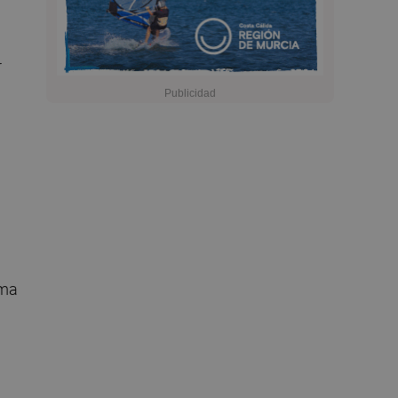
r
ema