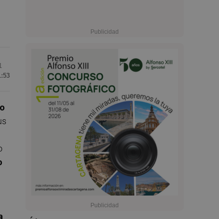
1
1:53
no
us
o
o
a