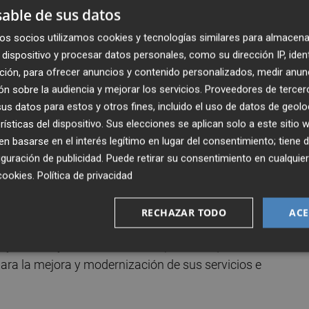
able de sus datos
y Cartagena superarían una ocupación del 75%
,
os socios utilizamos cookies y tecnologías similares para almacena
 al 60%, cifras similares a las del año pasado. Por su part
dispositivo y procesar datos personales, como su dirección IP, iden
 con una previsión de llenado del 100% en los
ción, para ofrecer anuncios y contenido personalizados, medir anun
n sobre la audiencia y mejorar los servicios.
Proveedores de tercer
s datos para estos y otros fines, incluido el uso de datos de geolo
rísticas del dispositivo. Sus elecciones se aplican solo a este sitio
turística estival desde que existen datos, tal y como ha
 basarse en el interés legítimo en lugar del consentimiento; tiene 
armen Conesa, que ha ofrecido un balance sobre las
guración de publicidad
. Puede retirar su consentimiento en cualqu
en este verano de 2026 durante la rueda de prensa posteri
cookies
.
Política de privacidad
RECHAZAR TODO
ACE
importancia de determinados servicios diferenciales en la
yor calor, y lo acertado de las políticas que venimos
ara la mejora y modernización de sus servicios e