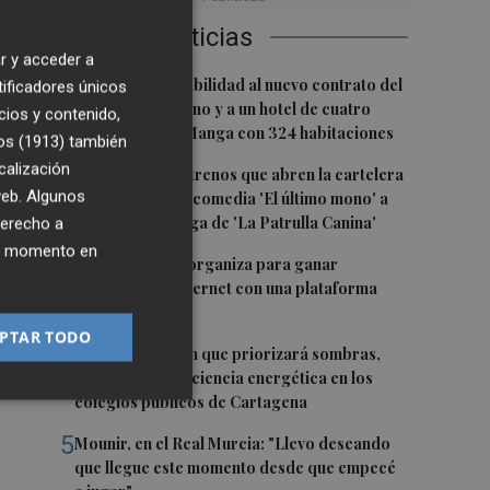
Últimas Noticias
r y acceder a
1
e,
San Javier da viabilidad al nuevo contrato del
tificadores únicos
transporte urbano y a un hotel de cuatro
cios y contenido,
estrellas en La Manga con 324 habitaciones
os (1913)
también
calización
2
Estos son los estrenos que abren la cartelera
 web. Algunos
en agosto: de la comedia 'El último mono' a
una nueva entrega de 'La Patrulla Canina'
derecho a
ier momento en
3
Los Belones se organiza para ganar
or
visibilidad en internet con una plataforma
colaborativa
PTAR TODO
4
Luz verde al plan que priorizará sombras,
aislamiento y eficiencia energética en los
colegios públicos de Cartagena
5
Mounir, en el Real Murcia: "Llevo deseando
que llegue este momento desde que empecé