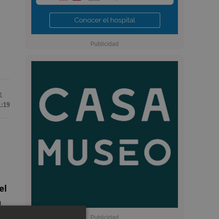
1
1:19
e
el
a