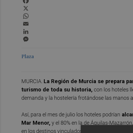
X
WhatsApp
Email
LinkedIn
Messenger
Plaza
MURCIA.
La Región de Murcia se prepara par
turismo de toda su historia,
con los hoteles l
demanda y la hostelería frotándose las manos ant
Así, para el mes de julio los hoteles podrían
alca
Mar Menor,
y el 80% en la de Águilas-Mazarrón,
en los destinos vinculados al turismo de sol y p