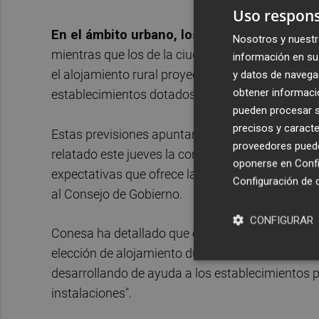
Uso respons
En el ámbito urbano, los hoteles de Lorca 
Nosotros y nuestr
mientras que los de la ciudad de Murcia llegarían
información en su 
el alojamiento rural proyecta una media del 75%,
y datos de navega
obtener informació
establecimientos dotados con piscina.
pueden procesar su
precisos y caracte
Estas previsiones apuntan a la mejor temporada 
proveedores pueden
relatado este jueves la consejera de Turismo, C
oponerse en
Confi
expectativas que ofrece la temporada turística 
Configuración de 
al Consejo de Gobierno.
CONFIGURAR
Conesa ha detallado que este dato "confirma la 
elección de alojamiento durante los meses de ma
desarrollando de ayuda a los establecimientos p
instalaciones".