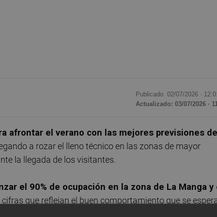
Publicado: 02/07/2026 ·
12:0
Actualizado: 03/07/2026 · 1
a afrontar el verano con las mejores previsiones d
legando a rozar el lleno técnico en las zonas de mayor
e la llegada de los visitantes.
nzar el 90% de ocupación en la zona de La Manga y 
 cifras que reflejan el buen comportamiento que se esper
laya en el arranque de la temporada alta.