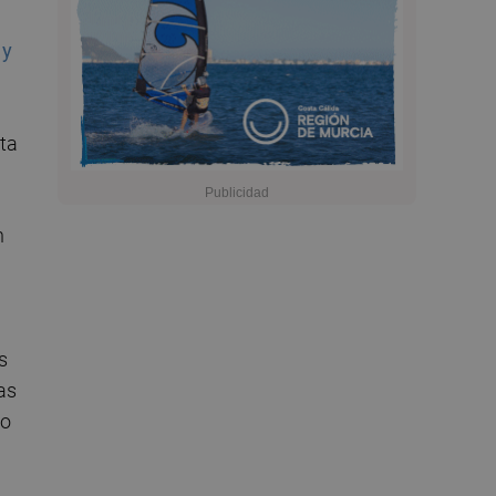
 y
ta
n
s
as
 o