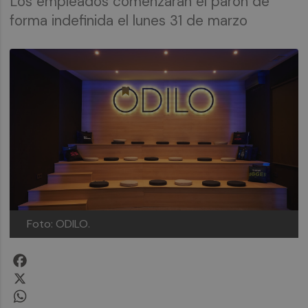
Los empleados comenzarán el parón de
forma indefinida el lunes 31 de marzo
Foto: ODILO.
Facebook
X
WhatsApp