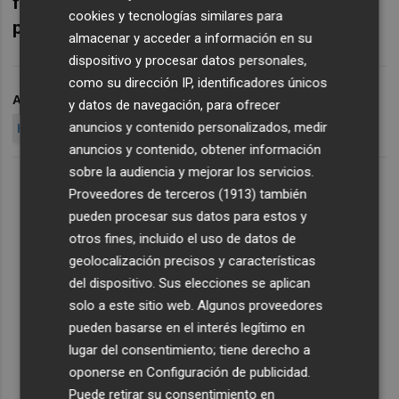
futuro de la compañía después de este
cookies y tecnologías similares para
proceso de despido colectivo".
almacenar y acceder a información en su
dispositivo y procesar datos personales,
como su dirección IP, identificadores únicos
ARCHIVADO EN
ODILO
ERE
DESPIDO COLECTIVO
y datos de navegación, para ofrecer
anuncios y contenido personalizados, medir
HUELGA
anuncios y contenido, obtener información
sobre la audiencia y mejorar los servicios.
Proveedores de terceros (1913)
también
pueden procesar sus datos para estos y
otros fines, incluido el uso de datos de
geolocalización precisos y características
del dispositivo. Sus elecciones se aplican
solo a este sitio web. Algunos proveedores
pueden basarse en el interés legítimo en
lugar del consentimiento; tiene derecho a
oponerse en
Configuración de publicidad
.
Puede retirar su consentimiento en