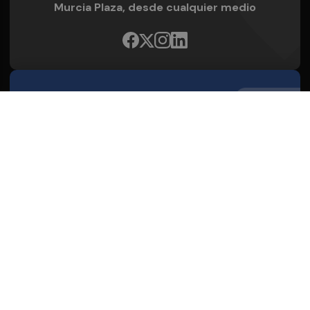
Murcia Plaza, desde cualquier medio
Quienes Somos
Conoce al grupo editorial
Conócenos
Publicidad
Contacto