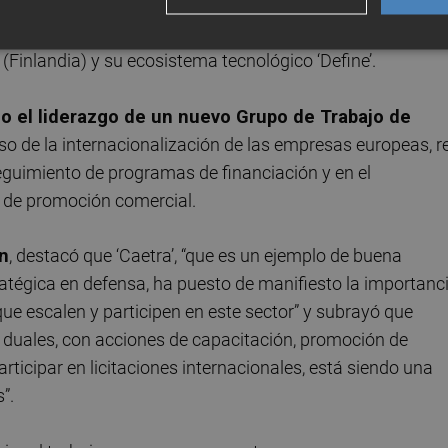
selas, un instrumento clave de financiación para proyectos
do, los contactos estratégicos para impulsar colaboracio
inlandia) y su ecosistema tecnológico ‘Define’.
do el liderazgo de un nuevo Grupo de Trabajo de
so de la internacionalización de las empresas europeas, r
eguimiento de programas de financiación y en el
s de promoción comercial.
n
, destacó que ‘Caetra’, “que es un ejemplo de buena
atégica en defensa, ha puesto de manifiesto la importanc
ue escalen y participen en este sector” y subrayó que
 duales, con acciones de capacitación, promoción de
ticipar en licitaciones internacionales, está siendo una
”.