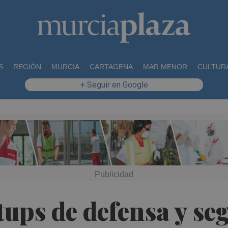
S
REGIÓN
MURCIA
CARTAGENA
MAR MENOR
CULTUR
+ Seguir en Google
tups de defensa y se