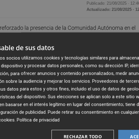
Publicado: 21/08/2025 ·
12:4
Actualizado: 21/08/2025 · 1
 reforzado la presencia de la Comunidad Autónoma en el
 estratégicos, grupos de trabajo e iniciativas de
iar el protagonismo de en la industria de seguridad
able de sus datos
os socios utilizamos cookies y tecnologías similares para almacena
dispositivo y procesar datos personales, como su dirección IP, iden
ropea incorpore a los ecosistemas regionales de defensa s
ción, para ofrecer anuncios y contenido personalizados, medir anun
an contado con la participación activa de la Oficina d
n sobre la audiencia y mejorar los servicios.
Proveedores de tercer
anización de la Conferencia Europea sobre la Industria
s datos para estos y otros fines, incluido el uso de datos de geolo
rísticas del dispositivo. Sus elecciones se aplican solo a este sitio
ías 6 y 7 de marzo de 2025, que congregó a más de 300
 basarse en el interés legítimo en lugar del consentimiento; tiene 
nales del sector naval europeo.
guración de publicidad
. Puede retirar su consentimiento en cualqu
cookies
.
Política de privacidad
te en acciones para
entretejer nuevas alianzas y
 las que destaca la asistencia al ‘Infoday’ del Fondo Europ
RECHAZAR TODO
ACE