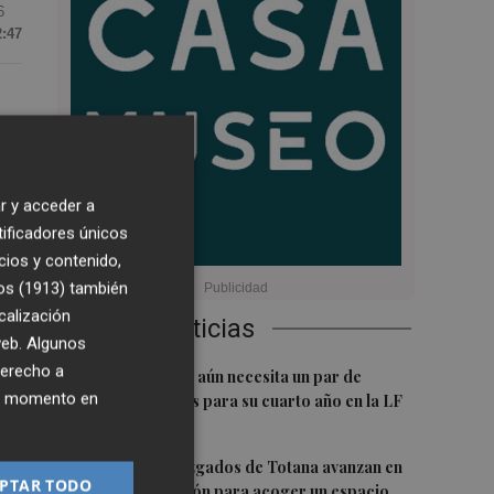
6
2:47
 y
r y acceder a
tificadores únicos
e
cios y contenido,
e
os (1913)
también
calización
Últimas Noticias
 web. Algunos
derecho a
1
El Hozono Jairis aún necesita un par de
ier momento en
incorporaciones para su cuarto año en la LF
Endesa
2
eo
Los antiguos Juzgados de Totana avanzan en
PTAR TODO
su transformación para acoger un espacio