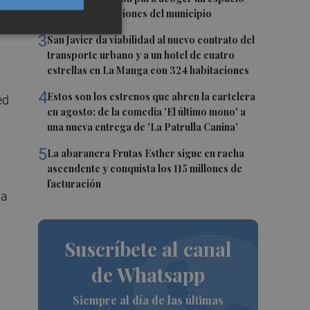
para las asociaciones del municipio
nes
3
San Javier da viabilidad al nuevo contrato del
transporte urbano y a un hotel de cuatro
estrellas en La Manga con 324 habitaciones
4
Estos son los estrenos que abren la cartelera
ed
en agosto: de la comedia 'El último mono' a
una nueva entrega de 'La Patrulla Canina'
5
La abaranera Frutas Esther sigue en racha
ascendente y conquista los 115 millones de
facturación
ia
Suscríbete al canal
de Whatsapp
Siempre al día de las últimas