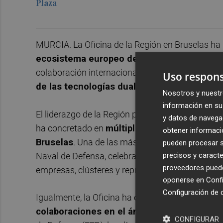
Plaza
MURCIA. La Oficina de la Región en Bruselas ha
ecosistema europeo de defensa,
con eventos
colaboración internacional destinadas a
potenc
Uso respons
de las tecnologías duales.
Nosotros y nuestr
información en su 
El liderazgo de la Región para que la agenda eu
y datos de navega
ha concretado en
múltiples iniciativas que h
obtener informació
Bruselas
. Una de las más destacadas fue la org
pueden procesar su
precisos y caracte
Naval de Defensa, celebrada en Cartagena los d
proveedores pueden
empresas, clústeres y representantes institucio
oponerse en
Confi
Configuración de 
Igualmente, la Oficina ha colaborado activamen
colaboraciones en el ámbito europeo
, entre
CONFIGURAR