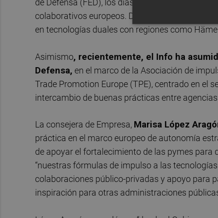
de Defensa (FED), los días 3 y 4 de abril en Bru
colaborativos europeos. Destacan, en este senti
en tecnologías duales con regiones como Häme (F
Asimismo
, recientemente, el Info ha asumi
Defensa,
en el marco de la Asociación de impul
Trade Promotion Europe (TPE), centrado en el s
intercambio de buenas prácticas entre agencia
La consejera de Empresa,
Marisa López Aragó
práctica en el marco europeo de autonomía estr
de apoyar el fortalecimiento de las pymes para q
“nuestras fórmulas de impulso a las tecnologías
colaboraciones público-privadas y apoyo para par
inspiración para otras administraciones públicas