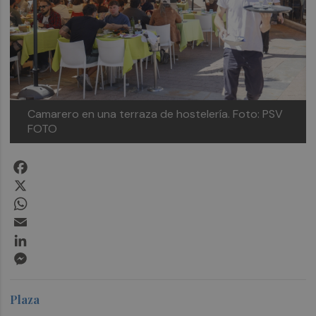
Camarero en una terraza de hostelería.
Foto: PSV
FOTO
Facebook
X
WhatsApp
Email
LinkedIn
Messenger
Plaza