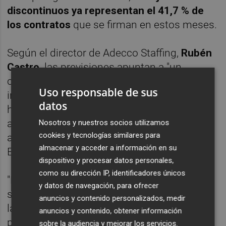
discontinuos ya representan el 41,7 % de
los contratos
que se firman en estos meses.
Según el director de Adecco Staffing,
Rubén
Castro,
las previsiones apuntan a "un
contexto favorable para la contratación,
Uso responsable de sus
impulsado por la fortaleza del turismo, la
datos
hostelería, la logística, el comercio y la
alimentación, sectores que continúan
Nosotros y nuestros socios utilizamos
cookies y tecnologías similares para
actuando como motores del empleo en
almacenar y acceder a información en su
España".
dispositivo y procesar datos personales,
como su dirección IP, identificadores únicos
"Nuestra experiencia nos permite además
y datos de navegación, para ofrecer
señalar una anticipación cada vez mayor de
anuncios y contenido personalizados, medir
las campañas de refuerzo de plantilla por
anuncios y contenido, obtener información
parte de las empresas, especialmente en
sobre la audiencia y mejorar los servicios.