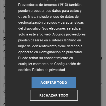
perfiles vinculados a la atención al cliente, la
Proveedores de terceros (1913)
también
pueden procesar sus datos para estos y
operativa logística y los servicios turísticos",
otros fines, incluido el uso de datos de
añade Castro.
geolocalización precisos y características
del dispositivo. Sus elecciones se aplican
Los perfiles más demandados en este
solo a este sitio web. Algunos proveedores
periodo serán camareros, personal de
pueden basarse en el interés legítimo en
cocina y personal de pisos o limpieza;
lugar del consentimiento; tiene derecho a
operarios de producción e industriales,
oponerse en
Configuración de publicidad
.
mozos de almacén, preparadores de pedidos
Puede retirar su consentimiento en
y carretilleros.
cualquier momento en
Configuración de
cookies
.
Política de privacidad
También repartidores, dependientes y
ACEPTAR TODO
perfiles de atención al cliente; manipuladores
de alimentos, peones agrícolas y perfiles
RECHAZAR TODO
técnicos especializados, como soldadores y
caldereros.