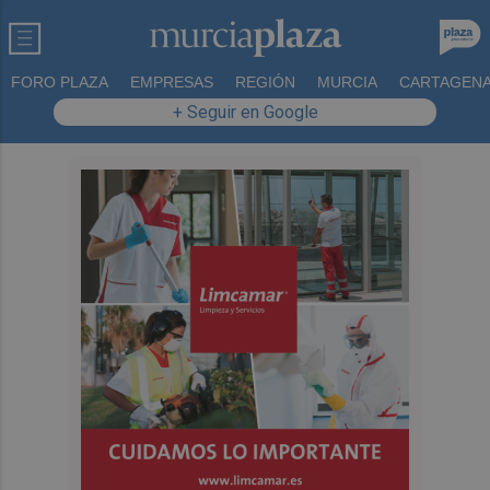
FORO PLAZA
EMPRESAS
REGIÓN
MURCIA
CARTAGEN
+ Seguir en Google