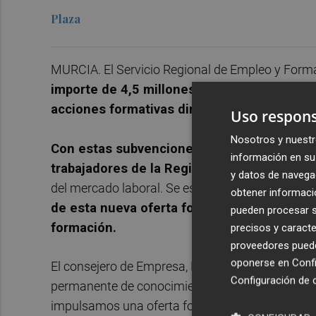
Plaza
MURCIA. El Servicio Regional de Empleo y Form
importe de 4,5 millones de euros
para que en
acciones formativas dirigidas a mejorar la 
Uso respons
Nosotros y nuestr
Con estas subvenciones el SEF pretende re
información en su 
trabajadores de la Región de Murcia
mediant
y datos de navega
del mercado laboral. Se estima que más de
18.0
obtener informació
de esta nueva oferta formativa que contem
pueden procesar su
formación.
precisos y caracte
proveedores pueden
oponerse en
Confi
El consejero de Empresa, Empleo y Economía Soc
Configuración de 
permanente de conocimientos es fundamental en
impulsamos una oferta formativa especializada, 