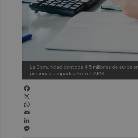
La Comunidad convoca 4,5 millones de euros en 
personas ocupadas.
Foto: CARM
Facebook
X
WhatsApp
Email
LinkedIn
Messenger