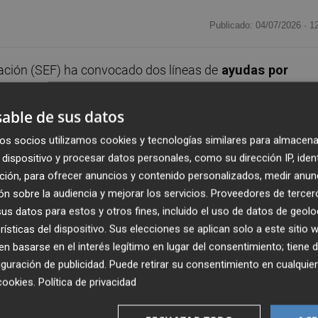
Publicado: 04/07/2026 ·
1
ación (SEF) ha convocado dos líneas de
ayudas por
tidades acreditadas desarrollen a lo largo de 2027
cualificación de las personas ocupadas.
able de sus datos
os socios utilizamos cookies y tecnologías similares para almacena
forzar las competencias profesionales de los
dispositivo y procesar datos personales, como su dirección IP, iden
e una oferta formativa adaptada a las nuevas necesida
ción, para ofrecer anuncios y contenido personalizados, medir anun
00 personas trabajadoras ocupadas se beneficiará
n sobre la audiencia y mejorar los servicios.
Proveedores de tercer
pla la puesta en marcha de al menos 124 planes de
s datos para estos y otros fines, incluido el uso de datos de geolo
rísticas del dispositivo. Sus elecciones se aplican solo a este sitio
 basarse en el interés legítimo en lugar del consentimiento; tiene 
guración de publicidad
. Puede retirar su consentimiento en cualqu
ial,
Luis Alberto Marín,
explicó que “la actualización
cookies
.
Política de privacidad
 un mercado laboral en continua transformación. Por ell
útil y conectada con las demandas del tejido productivo