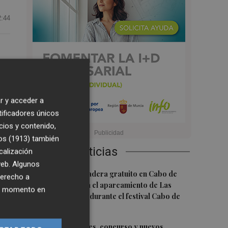
2:44
r y acceder a
tificadores únicos
des
cios y contenido,
n
os (1913)
también
Últimas Noticias
calización
 web. Algunos
1
Un autobús lanzadera gratuito en Cabo de
derecho a
Palos conectará el aparcamiento de Las
ier momento en
Dunas y el Faro durante el festival Cabo de
o,
Pop
2
Tardes Culturales, concurso y nuevos