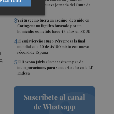
PTAR TODO
talentos, en una nueva jornada del Cante de
las Minas
3
Y si tu vecino fuera un asesino: detenido en
Cartagena un fugitivo buscado por un
homicidio cometido hace 43 años en EE UU
4
El sanjaviereño Hugo Pérez roza la final
mundial sub-20 de 4x100 mixto con nuevo
récord de España
n
o,
5
El Hozono Jairis aún necesita un par de
incorporaciones para su cuarto año en la LF
Endesa
Suscríbete al canal
de Whatsapp