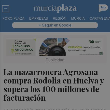
FORO PLAZA
EMPRESAS
REGIÓN
MURCIA
CARTAGEN
+ Seguir en Google
La mazarronera Agrosana
compra Rodolia en Huelva y
supera los 100 millones de
facturación