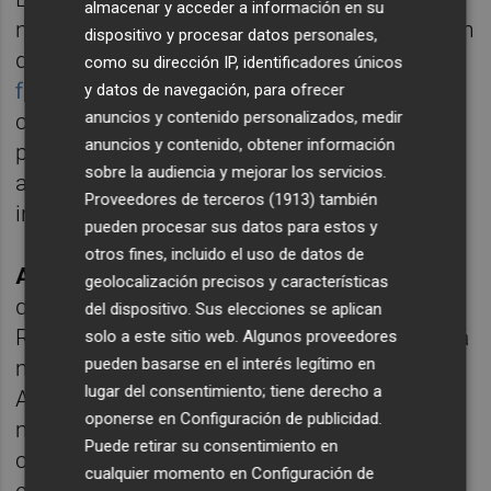
almacenar y acceder a información en su
nuevo paso en la estrategia de consolidación
dispositivo y procesar datos personales,
de Grupo Agrosana,
empresa propiedad del
como su dirección IP, identificadores únicos
fondo de inversión Corpfin Capital,
que se ha
y datos de navegación, para ofrecer
anuncios y contenido personalizados, medir
convertido en una de las mayores
anuncios y contenido, obtener información
plataformas independiente de
sobre la audiencia y mejorar los servicios.
asesoramiento técnico y distribución de
Proveedores de terceros (1913)
también
insumos agrícolas en España.
pueden procesar sus datos para estos y
otros fines, incluido el uso de datos de
Andrea Lepe y María Ángeles Ortega
,
geolocalización precisos y características
quienes continuarán como directivas de
del dispositivo. Sus elecciones se aplican
Rodolia, destacan: “El equipo de Rodolia está
solo a este sitio web. Algunos proveedores
pueden basarse en el interés legítimo en
muy ilusionado de formar parte de Grupo
lugar del consentimiento; tiene derecho a
Agrosana, con quien compartimos una
oponerse en
Configuración de publicidad
.
misma cultura empresarial y valores
Puede retirar su consentimiento en
centrados en la cercanía al agricultor, la
cualquier momento en
Configuración de
excelencia técnica y el compromiso con el