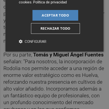
cookies
.
Política de privacidad
desarrollo del sector. Esta unión nos
permitirá reforzar nuestra propuesta de valor
ACEPTAR TODO
y acceder a una red amplia de recursos
técnicos, manteniendo al mismo tiempo
RECHAZAR TODO
nuestra identidad, que ha sido clave en
nuestro desarrollo en Huelva”.
CONFIGURAR
Por su parte,
Tomás y Miguel Ángel Fuentes
señalan: “Para nosotros, la incorporación de
Rodolia nos permite acceder a una región de
enorme valor estratégico como es Huelva,
reforzando nuestra presencia en cultivos de
alto valor añadido. Incorporamos además a
un fantástico equipo de profesionales, con
un profundo conocimiento del mercado