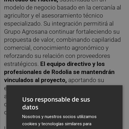
modelo de negocio basado en la cercanía al
agricultor y el asesoramiento técnico
especializado. Su integración permitirá al
Grupo Agrosana continuar fortaleciendo su
propuesta de valor, combinando capilaridad
comercial, conocimiento agronómico y
reforzando su relación con proveedores
estratégicos.
El equipo directivo y los
profesionales de Rodolia se mantendrán
vinculados al proyecto,
aportando su
experiencia y conocimiento del tejido
agrícola local, que se consideran elementos
Uso responsable de sus
clave para el éxito de la integración y el
datos
desarrollo futuro del negocio en la región.
Nosotros y nuestros socios utilizamos
cookies y tecnologías similares para
La incorporación de Rodolia representa un