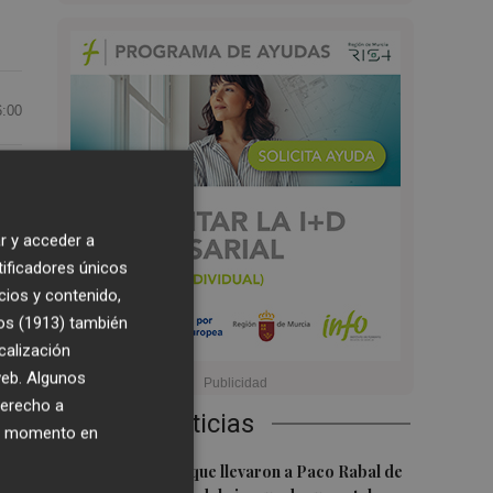
6:00
ta
r y acceder a
tificadores únicos
cios y contenido,
as
os (1913)
también
calización
 web. Algunos
derecho a
Últimas Noticias
ier momento en
es
1
Las '200 vidas' que llevaron a Paco Rabal de
ndo