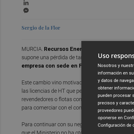
LinkedIn
Messenger
Sergio de la Flor
MURCIA.
Recursos Energéticos del Sureste
Uso respons
supone una pérdida de tamaño pero un impulso 
Nosotros y nuestr
empresa con sede en Fortuna ha quedado re
información en su 
y datos de navega
Este cambio vino motivado por el
cambio norma
obtener informació
las licencias de HT que permitían vender combus
pueden procesar su
revendedores o flotas con autónomos, de forma
precisos y caracte
para comerciar con el consumidor final a través 
proveedores pueden
oponerse en
Confi
Para continuar con su negocio,
Renesur solicit
Configuración de 
que el Ministerio no ha otorgado ninguna en lo