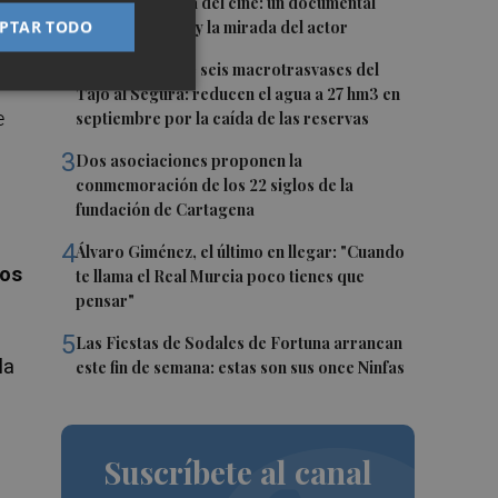
Águilas a la cima del cine: un documental
PTAR TODO
recupera la voz y la mirada del actor
2
Fin a la racha de seis macrotrasvases del
Tajo al Segura: reducen el agua a 27 hm3 en
e
septiembre por la caída de las reservas
3
Dos asociaciones proponen la
conmemoración de los 22 siglos de la
fundación de Cartagena
4
Álvaro Giménez, el último en llegar: "Cuando
ros
te llama el Real Murcia poco tienes que
pensar"
5
Las Fiestas de Sodales de Fortuna arrancan
la
este fin de semana: estas son sus once Ninfas
Suscríbete al canal