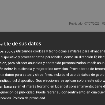
Publicado: 07/07/2026 ·
0
 (Renesur)
continúa reestructurando su negocio, lo que
able de sus datos
en rentabilidad. En consecuencia
, la facturación de es
os socios utilizamos cookies y tecnologías similares para almacena
ducida hasta los 65 millones de euros.
dispositivo y procesar datos personales, como su dirección IP, iden
ción, para ofrecer anuncios y contenido personalizados, medir anun
tivo en la ley de Hidrocarburos,
pues cancelaron tod
n sobre la audiencia y mejorar los servicios.
Proveedores de tercer
tible a todo tipo de negocios, como otras gasolineras,
s datos para estos y otros fines, incluido el uso de datos de geolo
 que la compañía solo tiene permiso en estos momentos
rísticas del dispositivo. Sus elecciones se aplican solo a este sitio
de las estaciones de servicio.
 basarse en el interés legítimo en lugar del consentimiento; tiene 
guración de publicidad
. Puede retirar su consentimiento en cualqu
ó ya en 2023 una licencia de operador,
pero lo cierto 
cookies
.
Política de privacidad
s últimos dos años, por lo que de momento continúa tenie