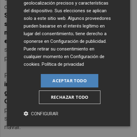
geolocalización precisos y características
operan en ámbitos de alto impacto.
del dispositivo. Sus elecciones se aplican
Scorpion Cybertechnologies desarrolla
solo a este sitio web. Algunos proveedores
soluciones avanzadas de ciberseguridad
pueden basarse en el interés legítimo en
mediante simulaciones de ataques reales
lugar del consentimiento; tiene derecho a
en entornos virtuales
, con clientes en
oponerse en
Configuración de publicidad
.
sectores críticos y administraciones
Puede retirar su consentimiento en
cualquier momento en
Configuración de
públicas.
cookies
.
Política de privacidad
Por su parte,
Dimtech 3D integra
ACEPTAR TODO
inteligencia artificial, automatización y
gemelos digitales en procesos industriales.
RECHAZAR TODO
Con
ello facilita la personalización y
promueve modelos productivos más
CONFIGURAR
sostenibles en sectores como el textil o el
naval.