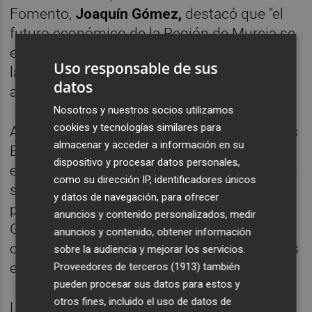
Fomento,
Joaquín Gómez,
destacó que “el
futuro económico de la Región de Murcia se
escribe hoy desde la innovación, el talento y
Uso responsable de sus
la capacidad de las empresas para
datos
anticiparse a los desafíos globales”.
Nosotros y nuestros socios utilizamos
cookies y tecnologías similares para
Asimismo, Gómez explicó que “estas nuevas
almacenar y acceder a información en su
EIBT encarnan el modelo productivo que
dispositivo y procesar datos personales,
estamos impulsando: más tecnológico, más
como su dirección IP, identificadores únicos
sostenible y con mayor valor añadido,
y datos de navegación, para ofrecer
plenamente alineado con la hoja de ruta del
anuncios y contenido personalizados, medir
Gobierno regional para reforzar la
anuncios y contenido, obtener información
competitividad y abrir nuevas oportunidades
sobre la audiencia y mejorar los servicios.
en mercados internacionales”.
Proveedores de terceros (1913)
también
pueden procesar sus datos para estos y
otros fines, incluido el uso de datos de
Las dos últimas empresas certificadas