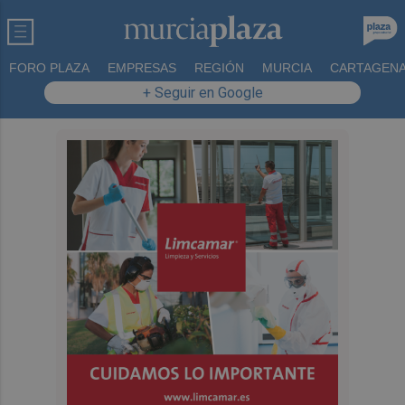
FORO PLAZA
EMPRESAS
REGIÓN
MURCIA
CARTAGEN
+ Seguir en Google