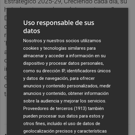
Estratégico 2025-29, Creciendo cada día, su
hoja de ruta para los próximos cinco años,
Dia continúa avanzando en su objetivo de
Uso responsable de sus
convertirse en el supermercado de
datos
referencia. Dentro de la tercera palanca,
Nosotros y nuestros socios utilizamos
‘Fortalecer una base ganadora’, se aúnan las
cookies y tecnologías similares para
acciones orientadas a construir sobre los
almacenar y acceder a información en su
cimientos de la compañía. Esto incluye
dispositivo y procesar datos personales,
iniciativas para fortalecer su cultura
como su dirección IP, identificadores únicos
corporativa, impulsar la agilidad
y datos de navegación, para ofrecer
organizacional y optimizar la gestión del
anuncios y contenido personalizados, medir
talento.
anuncios y contenido, obtener información
sobre la audiencia y mejorar los servicios.
Proveedores de terceros (1913)
también
pueden procesar sus datos para estos y
otros fines, incluido el uso de datos de
geolocalización precisos y características