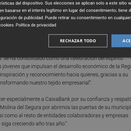
rísticas del dispositivo. Sus elecciones se aplican solo a este sitio
 Dávalos
, presidente y fundador de Saeco, con una Menc
 basarse en el interés legítimo en lugar del consentimiento; tiene 
 de 60 años contribuyendo al desarrollo social y económi
guración de publicidad
. Puede retirar su consentimiento en cualqu
cookies
.
Política de privacidad
esa Socialmente Responsable, destacando sus programas
sostenibilidad y medioambiente.
RECHAZAR TODO
ACE
na Abellán
, ha destacado que “la ceremonia del XXVII
 se ha consolidado como una celebración del espíritu
os jóvenes que impulsan el desarrollo económico de la Reg
inspiración y reconocimiento hacia quienes, gracias a su
ransformando nuestro tejido empresarial”.
er especialmente a CaixaBank por su confianza y respal
Molina del Segura por abrirnos las puertas de su municip
 así como al resto de entidades colaboradoras y empresas
siga creciendo año tras año.”