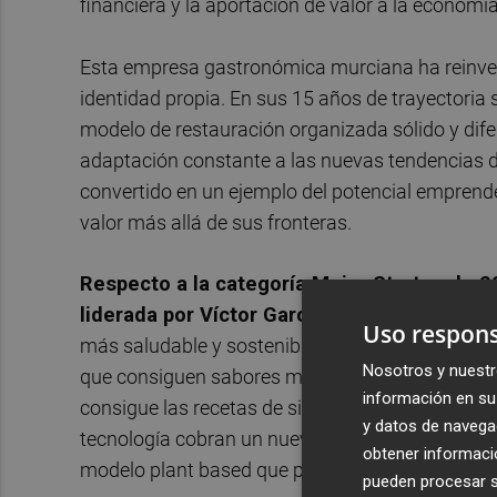
financiera y la aportación de valor a la economía
Esta empresa gastronómica murciana ha reinvent
identidad propia. En sus 15 años de trayectoria
modelo de restauración organizada sólido y dife
adaptación constante a las nuevas tendencias d
convertido en un ejemplo del potencial emprend
valor más allá de sus fronteras.
Respecto a la categoría Mejor Startup de 
liderada por Víctor García.
Un proyecto que n
Uso respons
más saludable y sostenible llena de sabor es pos
Nosotros y nuestr
que consiguen sabores más potentes que sus hom
información en su 
consigue las recetas de siempre poniendo en rel
y datos de navega
tecnología cobran un nuevo sentido y se llenan d
obtener informació
modelo plant based que permita asegurar la disp
pueden procesar su