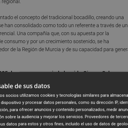
 regional.
ado el concepto del tradicional bocadillo, creando una
 se han consolidado como todo un referente a través de un
rencial. Una compañía que, con su apuesta por la
e consumo y por un crecimiento sostenido, se ha
edor de la Región de Murcia y de su capacidad para gener
2025, la empresa premiada ha sido Gimme Sabor,
ace con un propósito claro: demostrar que una alimentac
able de sus datos
ible. Su visión se basa en crear productos de base vegeta
os socios utilizamos cookies y tecnologías similares para almacena
ólogos de origen animal. Una cocina fácil y divertida q
dispositivo y procesar datos personales, como su dirección IP, iden
ieve proteínas vegetales que a través de mimo, innovació
ción, para ofrecer anuncios y contenido personalizados, medir anun
e sabor. Su misión: acelerar la transición alimentaría a un
n sobre la audiencia y mejorar los servicios.
Proveedores de tercer
onibilidad de alimentos para todos y conservar el planeta
s datos para estos y otros fines, incluido el uso de datos de geolo