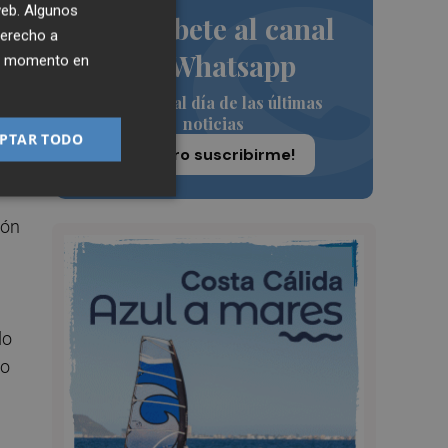
 web. Algunos
Suscríbete al canal
ión
derecho a
de Whatsapp
co
ier momento en
Siempre al día de las últimas
noticias
PTAR TODO
¡Quiero suscribirme!
ión
do
io