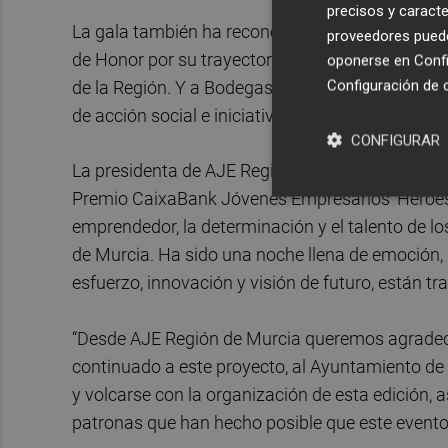
precisos y caracte
La gala también ha reconocido a
Juan Vicente
proveedores pueden
de Honor por su trayectoria empresarial de más
oponerse en
Confi
Configuración de 
de la Región. Y a Bodegas Juan Gil como Empr
de acción social e iniciativas de biodiversidad, 
CONFIGURAR
La presidenta de AJE Región de Murcia,
Almude
Premio CaixaBank Jóvenes Empresarios ‘Héroes’
emprendedor, la determinación y el talento de l
de Murcia. Ha sido una noche llena de emoción, 
esfuerzo, innovación y visión de futuro, están t
“Desde AJE Región de Murcia queremos agradec
continuado a este proyecto, al Ayuntamiento de 
y volcarse con la organización de esta edición,
patronas que han hecho posible que este evento 