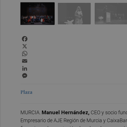
Facebook
X
WhatsApp
Email
LinkedIn
Messenger
Plaza
MURCIA.
Manuel Hernández,
CEO y socio fund
Empresario de AJE Región de Murcia y CaixaBank,