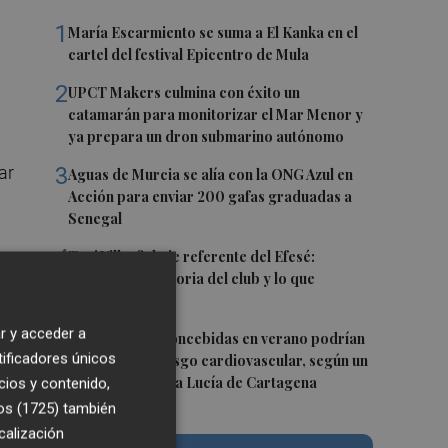
1
María Escarmiento se suma a El Kanka en el
cartel del festival Epicentro de Mula
2
UPCT Makers culmina con éxito un
catamarán para monitorizar el Mar Menor y
ya prepara un dron submarino autónomo
ar
3
Aguas de Murcia se alía con la ONG Azul en
Acción para enviar 200 gafas graduadas a
Senegal
4
Toni Villa, fichaje referente del Efesé:
"Conozco la historia del club y lo que
ión
representa"
l
r y acceder a
5
Las personas concebidas en verano podrían
ue
tificadores únicos
tener mayor riesgo cardiovascular, según un
n y
estudio del Santa Lucía de Cartagena
cios y contenido,
os (1725)
también
.
calización