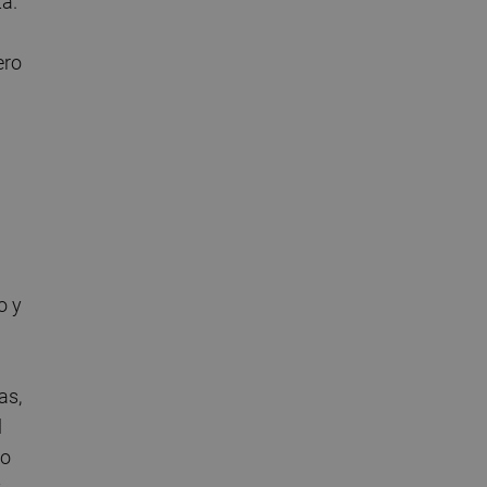
ta.
ero
o y
as,
l
ro