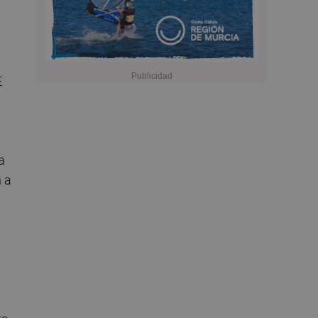
E
 a
n a