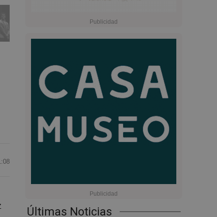
1:08
z
Últimas Noticias