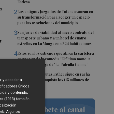
Endesa
os
2
Los antiguos Juzgados de Totana avanzan en
su transformación para acoger un espacio
para las asociaciones del municipio
3
San Javier da viabilidad al nuevo contrato del
transporte urbano y a un hotel de cuatro
an
estrellas en La Manga con 324 habitaciones
4
Estos son los estrenos que abren la cartelera
en agosto: de la comedia 'El último mono' a
ez
una nueva entrega de 'La Patrulla Canina'
5
La abaranera Frutas Esther sigue en racha
ascendente y conquista los 115 millones de
r y acceder a
facturación
tificadores únicos
cios y contenido,
os (1913)
también
calización
Suscríbete al canal
 web. Algunos