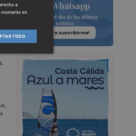
de Whatsapp
derecho a
ier momento en
Siempre al día de las últimas
noticias
¡Quiero suscribirme!
PTAR TODO
s,
ia,
,4