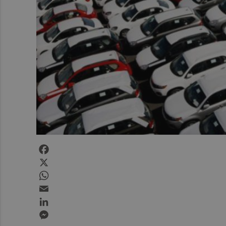
Facebook
X
WhatsApp
Email
LinkedIn
Messenger