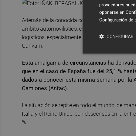
proveedores pueden
oponerse en
Confi
Además de la conocida como "crisis de los micro
Configuración de 
ámbito automovilístico, como la subida "desboca
CONFIGURAR
logísticos, especialmente por vía marítima, seg
Ganvam.
Esta amalgama de circunstancias ha derivado 
que en el caso de España fue del 25,1 % hast
dados a conocer esta misma semana por la A
Camiones (Anfac).
La situación se repite en todo el mundo, de ma
Italia y el Reino Unido, con descensos en la entr
%.