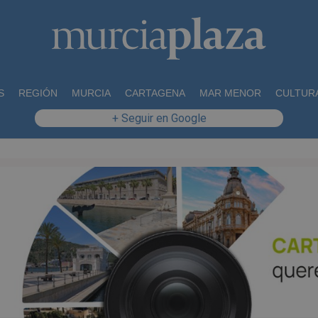
S
REGIÓN
MURCIA
CARTAGENA
MAR MENOR
CULTUR
+ Seguir en Google