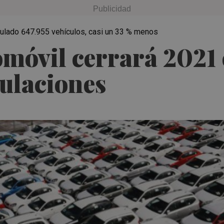
ulado 647.955 vehículos, casi un 33 % menos
tomóvil cerrará 2021
culaciones