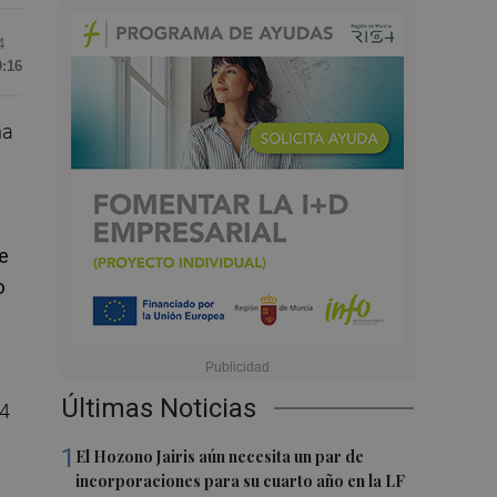
4
0:16
ha
e
o
Últimas Noticias
,4
1
El Hozono Jairis aún necesita un par de
incorporaciones para su cuarto año en la LF