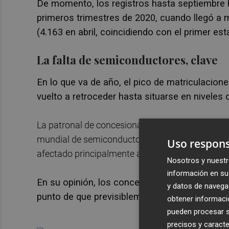
De momento, los registros hasta septiembre 
primeros trimestres de 2020, cuando llegó a 
(4.163 en abril, coincidiendo con el primer es
La falta de semiconductores, clave
En lo que va de año, el pico de matriculacion
vuelto a retroceder hasta situarse en niveles 
La patronal de concesionarios Faconauto lament
mundial de semiconductores, la cual está previst
Uso respons
afectado principalmente al canal de particulares
Nosotros y nuestr
información en su 
En su opinión, los concesionarios no tienen el
y datos de navega
punto de que previsiblemente el sector conclu
obtener informació
pueden procesar su
precisos y caracte