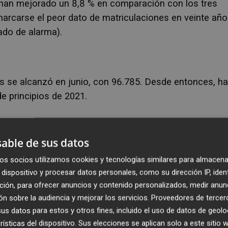
han mejorado un 8,8 % en comparación con los tres
marcarse el peor dato de matriculaciones en veinte añ
tado de alarma).
es se alcanzó en junio, con 96.785. Desde entonces, h
de principios de 2021.
a esta tónica negativa, que se ha agravado por la escas
o que dure, al menos, hasta finales de 2022, y que ha
able de sus datos
.
os socios utilizamos cookies y tecnologías similares para almacena
dispositivo y procesar datos personales, como su dirección IP, iden
 "stock" suficiente para atender la demanda, hasta el
ción, para ofrecer anuncios y contenido personalizados, medir anun
irá con un nivel de ventas tan bajo como 2020.
n sobre la audiencia y mejorar los servicios.
Proveedores de tercer
s datos para estos y otros fines, incluido el uso de datos de geolo
rísticas del dispositivo. Sus elecciones se aplican solo a este sitio