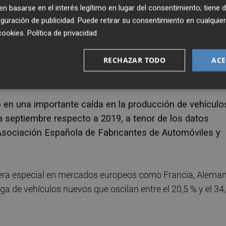
 basarse en el interés legítimo en lugar del consentimiento; tiene 
guración de publicidad
. Puede retirar su consentimiento en cualqu
chips", existen otros factores que están afectando al
cookies
.
Política de privacidad
da" del precio de las materias primas y de los costes
RECHAZAR TODO
ACE
ún recuerda la patronal de vendedores automovilísticos
en una importante caída en la producción de vehículo
a septiembre respecto a 2019, a tenor de los datos
sociación Española de Fabricantes de Automóviles y
nera especial en mercados europeos como Francia, Aleman
ega de vehículos nuevos que oscilan entre el 20,5 % y el 34