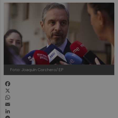
Foto: Joaquín Corchero/ EP
Facebook
X
WhatsApp
Email
LinkedIn
Messenger