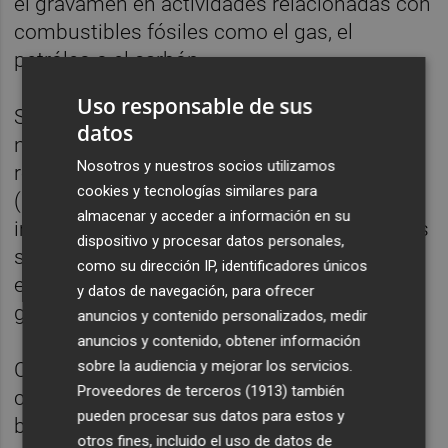
el gravamen en actividades relacionadas con
combustibles fósiles como el gas, el
petróleo o el carbón.
Uso responsable de sus
Sin embargo, aboga por sacar a la banca del
datos
nuevo gravamen y para ello esgrime el
Nosotros y nuestros socios utilizamos
reciente informe del Banco Central Europeo
cookies y tecnologías similares para
(BCE), que se mostró crítico sobre el
almacenar y acceder a información en su
impuesto español. En opinión del PP, los dos
dispositivo y procesar datos personales,
socios del Gobierno de coalición deberían
como su dirección IP, identificadores únicos
escuchar a la autoridad monetaria y retirar el
y datos de navegación, para ofrecer
gravamen.
anuncios y contenido personalizados, medir
anuncios y contenido, obtener información
sobre la audiencia y mejorar los servicios.
Como alternativa, los 'populares' sugieren la
Proveedores de terceros (1913)
también
creación de un fondo de aportaciones de la
pueden procesar sus datos para estos y
banca que sustituiría al impuesto, así como
otros fines, incluido el uso de datos de