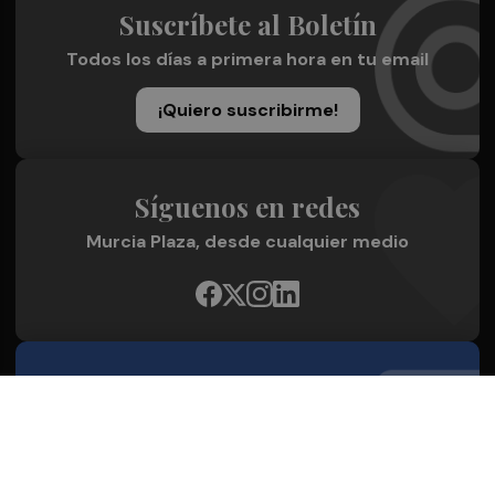
Suscríbete al Boletín
Todos los días a primera hora en tu email
¡Quiero suscribirme!
Síguenos en redes
Murcia Plaza, desde cualquier medio
Quienes Somos
Conoce al grupo editorial
Conócenos