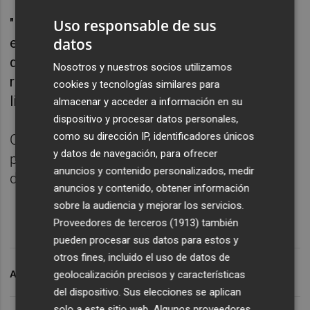
"En los dos primeros meses de este año, con
Uso responsable de sus
datos
el plazo de adaptación a la Ley finalizado
desde junio de 2023, el número de sicav
Nosotros y nuestros socios utilizamos
registradas se ha reducido de forma muy
cookies y tecnologías similares para
ligera", dice la CNMV.
almacenar y acceder a información en su
dispositivo y procesar datos personales,
como su dirección IP, identificadores únicos
Concretamente, se produjeron cuatro bajas,
y datos de navegación, para ofrecer
por lo que a finales de febrero había un total
anuncios y contenido personalizados, medir
de 446 vehículos de esta tipología.
anuncios y contenido, obtener información
sobre la audiencia y mejorar los servicios.
Proveedores de terceros (1913)
también
pueden procesar sus datos para estos y
otros fines, incluido el uso de datos de
geolocalización precisos y características
ARCHIVADO EN
SICAV
del dispositivo. Sus elecciones se aplican
solo a este sitio web. Algunos proveedores