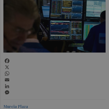
Facebook
X
WhatsApp
Email
LinkedIn
Messenger
Murcia Plaza