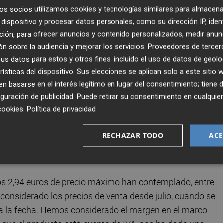
IVA incluido, o, en su caso, el Impuesto General Indirecto
os socios utilizamos cookies y tecnologías similares para almacena
aso, la resolución apunta que este precio máximo "queda
dispositivo y procesar datos personales, como su dirección IP, iden
tendiendo a la evolución de los precios de mercado".
ción, para ofrecer anuncios y contenido personalizados, medir anun
n sobre la audiencia y mejorar los servicios.
Proveedores de tercer
a situación excepcional sanitaria, con el fin de proteger la
s datos para estos y otros fines, incluido el uso de datos de geolo
Precios de los Medicamentos podrá fijar el importe máximo
rísticas del dispositivo. Sus elecciones se aplican solo a este sitio
 basarse en el interés legítimo en lugar del consentimiento; tiene 
 a que se refiere el párrafo anterior por el tiempo que du
guración de publicidad
. Puede retirar su consentimiento en cualqu
cookies
.
Política de privacidad
e la CIMP, la ministra de Sanidad,
Carolina Darias
, explicó
RECHAZAR TODO
ACE
 lo más asequible posible, atendiendo siempre al equilibrio
n el canal farmacéutico".
esos 2,94 euros de precio máximo han contemplado, entre
n considerado los precios de venta desde julio, cuando se
a la fecha. Hemos considerado el margen en el marco