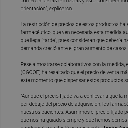
comercial de las farmacias y esto, considerando
orientación", explicaron.
La restricción de precios de estos productos ha 
farmacéutico, que ven necesaria esta medida a
que llega "tarde", pues consideran que debería
demanda creció ante el gran aumento de casos d
Pese a mostrarse colaborativos con la medida, 
(CGCOF) ha resaltado que el precio de venta má
este momento que dispensar estos productos san
"Aunque el precio fijado va a conllevar a que la
por debajo del precio de adquisición, los farma
nuestros pacientes. Asumimos el precio fijado po
que nos ha guiado siempre y que hemos demost
pandemia", manifestó su presidente,
Jesús Agu