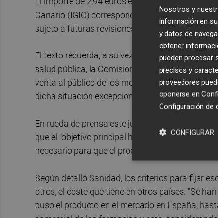
El importe de 2,94 euros es "unitario y final con 
Nosotros y nuestr
Canario (IGIC) correspondiente". En cualquier c
información en su 
sujeto a futuras revisiones por esta Comisión, a
y datos de navega
obtener informació
El texto recuerda, a su vez, que "cuando exista un
pueden procesar su
salud pública, la Comisión Interministerial de 
precisos y caracte
proveedores pueden
venta al público de los medicamentos y productos
oponerse en
Confi
dicha situación excepcional".
Configuración de 
En rueda de prensa este jueves tras la reunión d
CONFIGURAR
que el "objetivo principal ha sido fijar un precio
necesario para que el producto esté disponible e
Según detalló Sanidad, los criterios para fijar 
otros, el coste que tiene en otros países. "Se ha
puso el producto en el mercado en España, hast