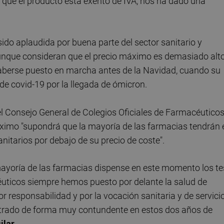
 que el producto está exento de IVA, nos ha dado una
sido aplaudida por buena parte del sector sanitario y
unque consideran que el precio máximo es demasiado alto
 haberse puesto en marcha antes de la Navidad, cuando su
e covid-19 por la llegada de ómicron.
el Consejo General de Colegios Oficiales de Farmacéutico
ximo "supondrá que la mayoría de las farmacias tendrán 
itarios por debajo de su precio de coste".
 mayoría de las farmacias dispense en este momento los te
céuticos siempre hemos puesto por delante la salud de
r responsabilidad y por la vocación sanitaria y de servici
rado de forma muy contundente en estos dos años de
ilar
.