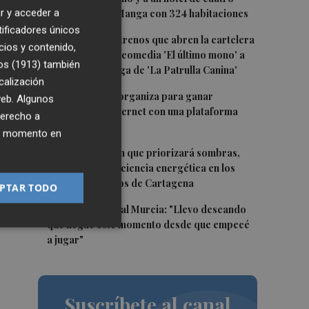
r y acceder a
estrellas en La Manga con 324 habitaciones
tificadores únicos
2
Estos son los estrenos que abren la cartelera
cios y contenido,
en agosto: de la comedia 'El último mono' a
os (1913)
también
una nueva entrega de 'La Patrulla Canina'
calización
3
Los Belones se organiza para ganar
 de
 web. Algunos
visibilidad en internet con una plataforma
derecho a
re
colaborativa
ier momento en
4
Luz verde al plan que priorizará sombras,
aislamiento y eficiencia energética en los
colegios públicos de Cartagena
PTAR TODO
5
Mounir, en el Real Murcia: "Llevo deseando
que llegue este momento desde que empecé
a jugar"
Suscríbete al canal