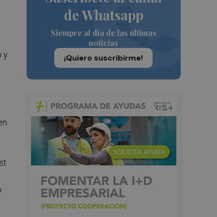
de Whatsapp
Siempre al día de las últimas
noticias
 y
¡Quiero suscribirme!
s
en
st
o