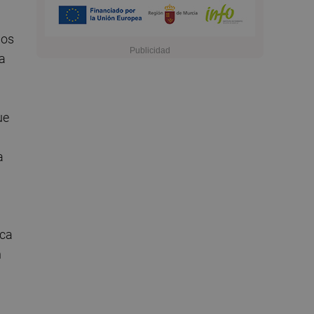
dos
a
ue
a
ica
n