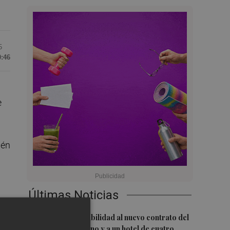
5
0:46
e
ién
Últimas Noticias
1
San Javier da viabilidad al nuevo contrato del
transporte urbano y a un hotel de cuatro