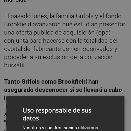
El pasado lunes, la familia Grifols y el fondo
Brookfield avanzaron que estudian presentar
una oferta pública de adquisición (opa)
conjunta para hacerse con la totalidad del
capital del fabricante de hemoderivados y
proceder a su exclusión de la cotización
bursátil.
Tanto Grifols como Brookfield han
asegurado desconocer si se llevará a cabo
la opa
y los términos de la misma y se han
limitado a apuntar que se ha cerrado "un
Uso responsable de sus
acuerdo de exclusividad" para evaluar esta
datos
"potencial" operación entre el fondo y las
Nosotros y nuestros socios utilizamos
sociedades vinculadas a la familia (Scranton