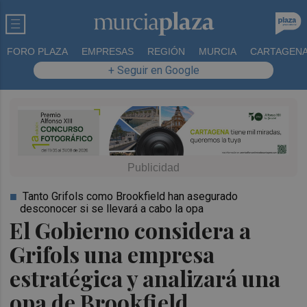
FORO PLAZA
EMPRESAS
REGIÓN
MURCIA
CARTAGEN
+ Seguir en Google
Tanto Grifols como Brookfield han asegurado
desconocer si se llevará a cabo la opa
El Gobierno considera a
Grifols una empresa
estratégica y analizará una
opa de Brookfield