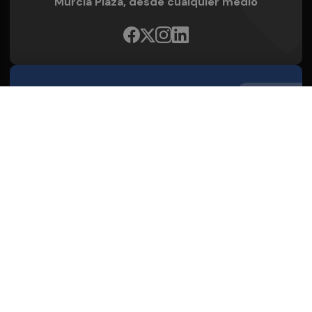
Murcia Plaza, desde cualquier medio
Quienes Somos
Conoce al grupo editorial
Conócenos
Publicidad
Contacto