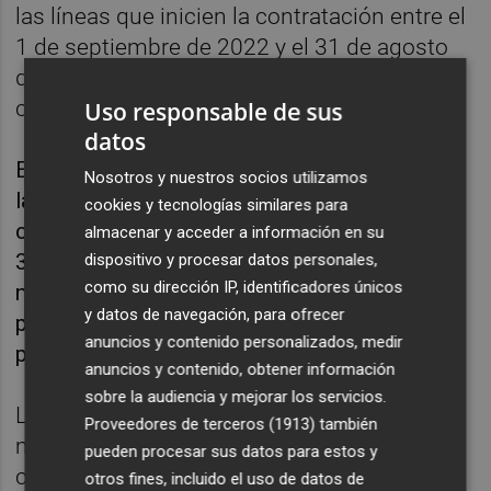
las líneas que inicien la contratación entre el
1 de septiembre de 2022 y el 31 de agosto
de 2023, y abarquen el periodo de un año
completo.
Uso responsable de sus
datos
Esta ampliación supone un alza del 23,2 % en
Nosotros y nuestros socios utilizamos
las partidas para subvencionar la
cookies y tecnologías similares para
contratación de seguros agrarios, hasta los
almacenar y acceder a información en su
317,7 millones de euros, frente a los 257,7
dispositivo y procesar datos personales,
como su dirección IP, identificadores únicos
millones de euros que figuraban en los
y datos de navegación, para ofrecer
presupuestos generales del Estado para el
anuncios y contenido personalizados, medir
presente año.
anuncios y contenido, obtener información
sobre la audiencia y mejorar los servicios.
La medida permitirá elevar el porcentaje
Proveedores de terceros (1913)
también
medio de subvención del MAPA sobre el
pueden procesar sus datos para estos y
coste total de la prima, que era del 30 % en
otros fines, incluido el uso de datos de