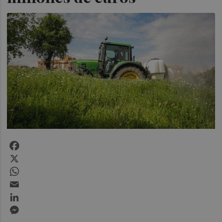
Facebook
X
WhatsApp
Email
LinkedIn
Messenger