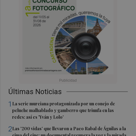
Últimas Noticias
1
La serie murciana protagonizada por un conejo de
peluche malhablado y gamberro que triunfa en las
redes: así es 'Yván y Lolo'
2
Las '200 vidas' que llevaron a Paco Rabal de Águilas a la
cima del cine: un documental recupera la voz y la mirada