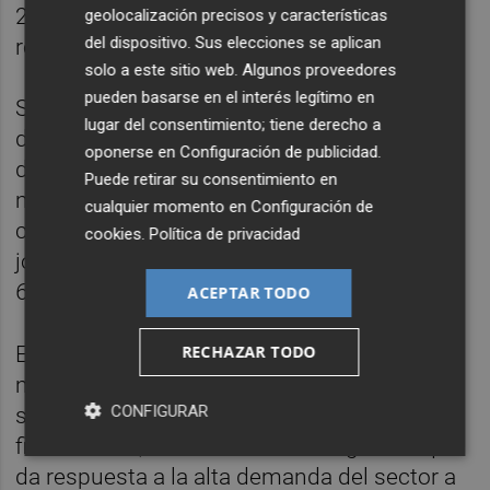
2018, subió hasta el 32 % en 2021 y ahora
geolocalización precisos y características
del dispositivo. Sus elecciones se aplican
rondará el 40 %.
solo a este sitio web. Algunos proveedores
pueden basarse en el interés legítimo en
Según el Departamento, con este aumento
lugar del consentimiento; tiene derecho a
de 10 puntos en la subvención base y el de
oponerse en
Configuración de publicidad
.
determinadas ayudas adicionales y otras
Puede retirar su consentimiento en
mejoras introducidas en 2021, algunos
cualquier momento en
Configuración de
colectivos, como el de los agricultores
cookies
.
Política de privacidad
jóvenes, tendrán una subvención próxima al
65 % sobre el coste de la prima.
ACEPTAR TODO
RECHAZAR TODO
En lo que respecta a la ampliación en 12
millones (24,7 millones de euros) a las
CONFIGURAR
subvenciones para la obtención de
financiación, el Ministerio ha asegurado que
da respuesta a la alta demanda del sector a