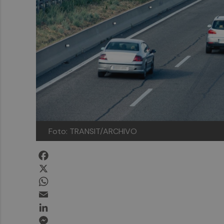
Foto: TRANSIT/ARCHIVO
Facebook
X
WhatsApp
Email
LinkedIn
Messenger