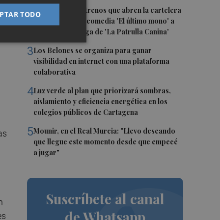
2
Estos son los estrenos que abren la cartelera
PTAR TODO
en agosto: de la comedia 'El último mono' a
una nueva entrega de 'La Patrulla Canina'
3
Los Belones se organiza para ganar
visibilidad en internet con una plataforma
colaborativa
4
Luz verde al plan que priorizará sombras,
aislamiento y eficiencia energética en los
colegios públicos de Cartagena
5
Mounir, en el Real Murcia: "Llevo deseando
as
que llegue este momento desde que empecé
a jugar"
Suscríbete al canal
n
de Whatsapp
es