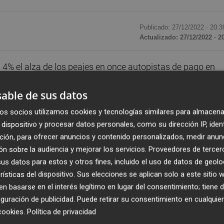
Publicado: 27/12/2022 ·
20:3
Actualizado: 27/12/2022 · 2
 4% el alza de los peajes en once autopistas de pago en
8,4% por la evolución del Índice de Precios al Consumo (IP
able de sus datos
res de ellas, según ha informado el Ministerio de
os socios utilizamos cookies y tecnologías similares para almacena
dispositivo y procesar datos personales, como su dirección IP, iden
za
Raquel Sánchez
, es "ayudar a la ciudadanía a afrontar 
ción, para ofrecer anuncios y contenido personalizados, medir anun
n sobre la audiencia y mejorar los servicios.
Proveedores de tercer
erivado de la persistencia del conflicto en Ucrania tras la
s datos para estos y otros fines, incluido el uso de datos de geolo
 movilidad y a la renta disponible de los hogares".
rísticas del dispositivo. Sus elecciones se aplican solo a este sitio
 basarse en el interés legítimo en lugar del consentimiento; tiene 
onsecuencias económicas y sociales de la guerra en Ucrania
guración de publicidad
. Puede retirar su consentimiento en cualqu
sta del Ministerio de Transportes, articula un mecanismo
cookies
.
Política de privacidad
 2023, que soportan los usuarios en las autopistas AP-51,