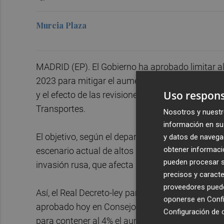
Murcia Plaza
MADRID (EP). El Gobierno ha aprobado limitar al
2023 para mitigar el aumento de las tarifas del 
Uso respons
y el efecto de las revisiones extraordinarias en t
Transportes.
Nosotros y nuestr
información en su 
El objetivo, según el departamento que encabe
y datos de navega
obtener informació
escenario actual de altos precios de la energía, d
pueden procesar su
invasión rusa, que afecta muy especialmente a la
precisos y caracte
proveedores pueden
Así, el Real Decreto-ley para responder a las c
oponerse en
Confi
aprobado hoy en Consejo de Ministros, a propue
Configuración de 
para contener al 4% el aumento de las tarifas de