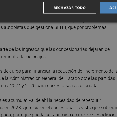
P-7 Málaga-Guadiaro, AP-68 y AP-71, AP-9, AP-6 y AP-46.
RECHAZAR TODO
ACE
rno de frenar la espiral inflacionista y respaldar a los
las autopistas que gestiona SEITT, que por problemas
arte de los ingresos que las concesionarias dejaran de
ncremento de los peajes.
es de euros para financiar la reducción del incremento de l
que la Administración General del Estado dote las partidas
 entre 2024 y 2026 para que esta sea escalonada.
s es acumulativa, de ahí la necesidad de repercutir
 en 2023, ejercicio en el que estaba previsto que subiera
 a poco, para que pueda ser asumida en mejores condicion