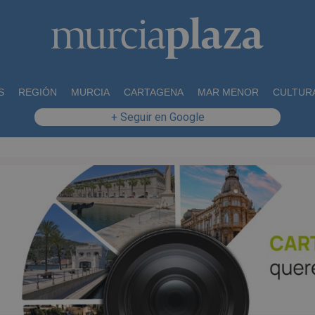
S
REGIÓN
MURCIA
CARTAGENA
MAR MENOR
CULTUR
+ Seguir en Google