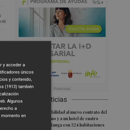
9
0:40
C)
r y acceder a
tificadores únicos
el
cios y contenido,
os (1913)
también
calización
Últimas Noticias
 web. Algunos
derecho a
1
San Javier da viabilidad al nuevo contrato del
ier momento en
transporte urbano y a un hotel de cuatro
estrellas en La Manga con 324 habitaciones