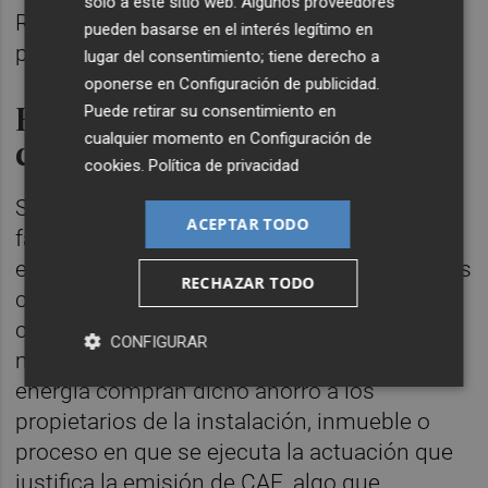
solo a este sitio web. Algunos proveedores
Registro Nacional de CAE, alojado en la
pueden basarse en el interés legítimo en
plataforma informática.
lugar del consentimiento; tiene derecho a
oponerse en
Configuración de publicidad
.
Rebaja la factura de los
Puede retirar su consentimiento en
cualquier momento en
Configuración de
consumidores
cookies
.
Política de privacidad
Según Transición Ecológica, el sistema
ACEPTAR TODO
favorece la inversión en tecnologías
eficientes, reduce la factura energética de los
RECHAZAR TODO
consumidores y les permite obtener una
contraprestación por este ahorro, desde el
CONFIGURAR
momento en que las comercializadoras de
energía compran dicho ahorro a los
propietarios de la instalación, inmueble o
proceso en que se ejecuta la actuación que
justifica la emisión de CAE, algo que