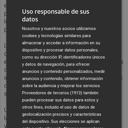
empresas, o podrán comercializarse,
Uso responsable de sus
permitiendo que otras empresas obligadas
datos
los adquieran y procedan a su liquidación
para cumplir con sus obligaciones.
Nosotros y nuestros socios utilizamos
cookies y tecnologías similares para
almacenar y acceder a información en su
Los sujetos obligados podrán operar
dispositivo y procesar datos personales,
directamente o contratar los servicios de
como su dirección IP, identificadores únicos
empresas acreditadas, denominadas sujetos
y datos de navegación, para ofrecer
delegados. La plataforma permitirá
anuncios y contenido personalizados, medir
inventariar a todos estos agentes y trazar las
anuncios y contenido, obtener información
operaciones realizadas con los CAE durante
sobre la audiencia y mejorar los servicios.
sus tres años de vigencia.
Proveedores de terceros (1913)
también
pueden procesar sus datos para estos y
otros fines, incluido el uso de datos de
Una orden ministerial en tramitación detalla
geolocalización precisos y características
las figuras del sujeto delegado, del
del dispositivo. Sus elecciones se aplican
verificador del ahorro de energía y del