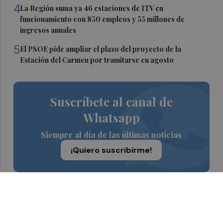
4
La Región suma ya 46 estaciones de ITV en
funcionamiento con 850 empleos y 55 millones de
ingresos anuales
5
El PSOE pide ampliar el plazo del proyecto de la
Estación del Carmen por tramitarse en agosto
Suscríbete al canal de
Whatsapp
Siempre al día de las últimas noticias
¡Quiero suscribirme!