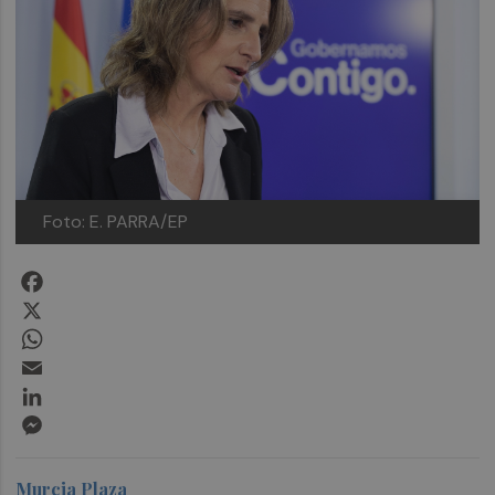
Foto: E. PARRA/EP
Facebook
X
WhatsApp
Email
LinkedIn
Messenger
Murcia Plaza